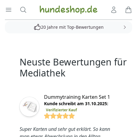
Hundeshop.de
Menü öffnen
Suche
Kundenko
Ware
20 Jahre mit Top-Bewertungen
Produkte
Neuste Bewertungen für
Mediathek
Dummytraining Karten Set 1
Kunde schreibt am 31.10.2025:
Verifizierter Kauf
4.7692 von 5 Sterne
Super Karten und sehr gut erklärt. So kann
man etwas Abwechslung in den Alltag