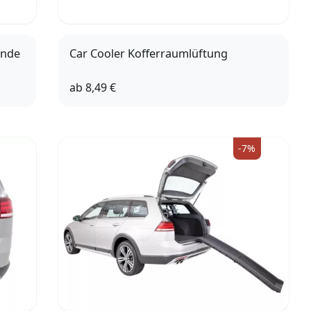
unde
Car Cooler Kofferraumlüftung
ab
8,49 €
10cm
40cm
-7%