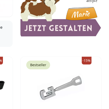
de
%
-15%
Bestseller