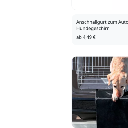
Anschnallgurt zum Auto
Hundegeschirr
ab
4,49 €
XS-S
M-