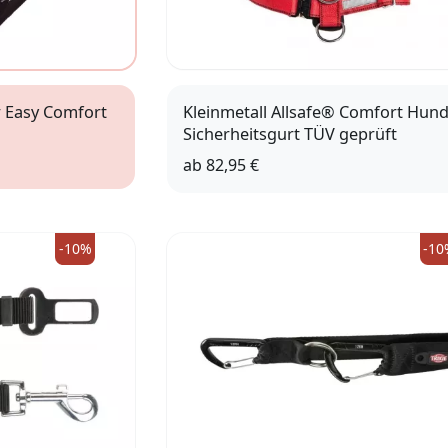
r Easy Comfort
Kleinmetall Allsafe® Comfort Hun
Sicherheitsgurt TÜV geprüft
ab
82,95 €
S
M
-10%
-10