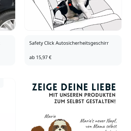
k
Safety Click Autosicherheitsgeschirr
ab
15,97 €
XS
M
L