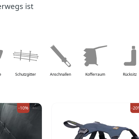
erwegs ist
e
Schutzgitter
Anschnallen
Kofferraum
Rücksitz
-10%
-20