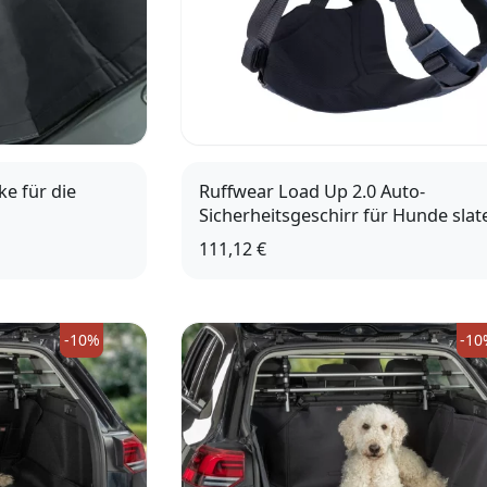
e für die
Ruffwear Load Up 2.0 Auto-
Sicherheitsgeschirr für Hunde slat
blue
111,12 €
XXS
-10%
-10