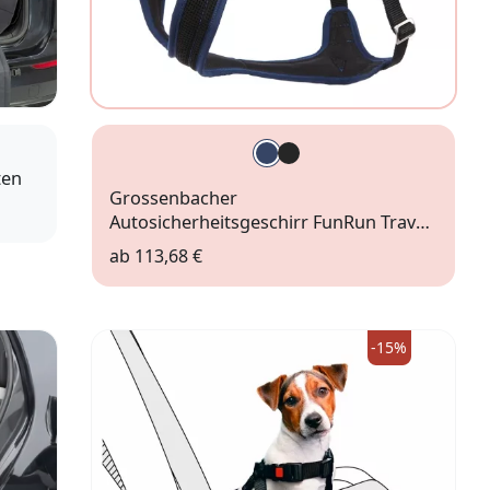
ten
Grossenbacher
Autosicherheitsgeschirr FunRun Travel
blau
ab
113,68 €
Gr. 2XS
Gr. XS
Gr. XL
-15%