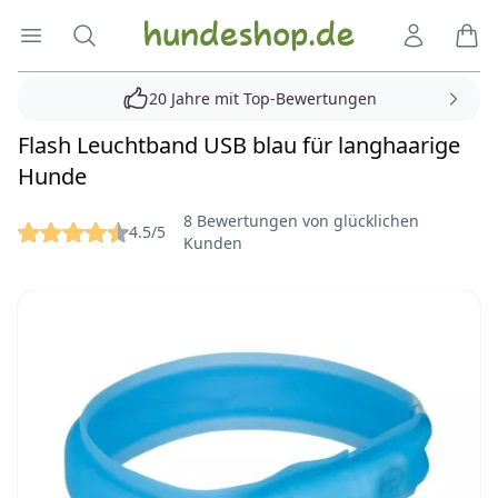
Hundeshop.de
Menü öffnen
Suche
Kundenko
Ware
20 Jahre mit Top-Bewertungen
Flash Leuchtband USB blau für langhaarige
Hunde
Reviews
8 Bewertungen von glücklichen
4.5/5
Kunden
Bilder