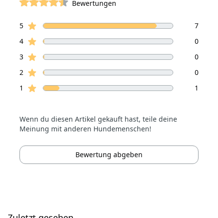
Bewertungen
von 5 Sterne
Sterne Bewertungen
Bewertungen
5
7
Sterne Bewertungen
4
0
Sterne Bewertungen
3
0
Sterne Bewertungen
2
0
Sterne Bewertungen
1
1
Wenn du diesen Artikel gekauft hast, teile deine
Meinung mit anderen Hundemenschen!
Bewertung abgeben
Zuletzt gesehen