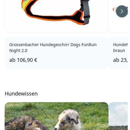
Wei
Grossenbacher Hundegeschirr Dogs FunRun
HundeNe
Night 2.0
braun
ab
106,90 €
ab
23,
Hundewissen