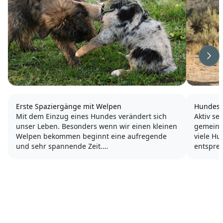
Wei
Erste Spaziergänge mit Welpen
Hundespo
Mit dem Einzug eines Hundes verändert sich
Aktiv se
unser Leben. Besonders wenn wir einen kleinen
gemeins
Welpen bekommen beginnt eine aufregende
viele Hu
und sehr spannende Zeit.
entspreche
(Gelände
Sehr schnell stellen wir fest, dass uns der kleine
Hund zie
Hund auf Schritt und Tritt begleitet. Das ist ein
aus F
typisches Verhalten, denn der...