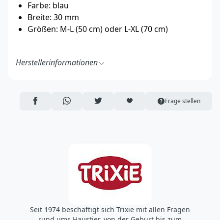
Farbe: blau
Breite: 30 mm
Größen: M-L (50 cm) oder L-XL (70 cm)
Herstellerinformationen
TRIXIE Heimtierbedarf GmbH & Co. KG
Industriestraße 32
24963 Tarp
AUF FACEBOOK TEILEN
ÜBER WHATSAPP TEILEN
AUF TWITTER TEILEN
ARTIKEL AUF DIE MERKLISTE
Frage stellen
Deutschland
https://www.trixie.de/
vertrieb@trixie.de
Seit 1974 beschäftigt sich Trixie mit allen Fragen
rund ums Haustier, von der Geburt bis zum