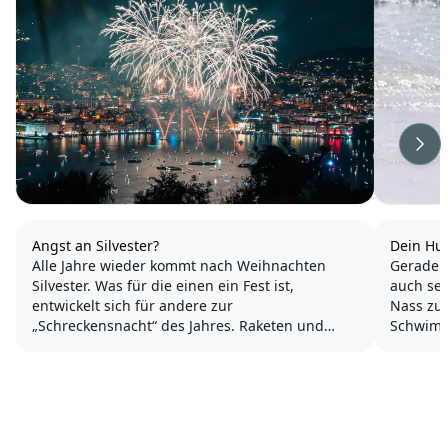
Wei
Angst an Silvester?
Dein Hun
Alle Jahre wieder kommt nach Weihnachten
Gerade 
Silvester. Was für die einen ein Fest ist,
auch sei
entwickelt sich für andere zur
Nass zu 
„Schreckensnacht“ des Jahres. Raketen und
Schwimm
Böller lassen den geliebten Vierbeiner zum
unter Rü
Nervenbündel werden und auch der Halter ist
Ratschlä
alles andere als entspannt.
Genauso 
Silvester...
Schwimme