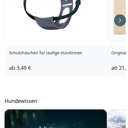
Wei
Schutzhöschen für läufige Hündinnen
Original
ab
3,49 €
ab
21,
Hundewissen