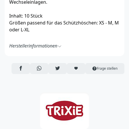
Wechseleinlagen.
Inhalt: 10 Stück
Größen passend für das Schützhöschen: XS - M, M
oder L-XL
Herstellerinformationen
TRIXIE Heimtierbedarf GmbH & Co. KG
Industriestraße 32
24963 Tarp
AUF FACEBOOK TEILEN
ÜBER WHATSAPP TEILEN
AUF TWITTER TEILEN
ARTIKEL AUF DIE MERKLISTE
Frage stellen
Deutschland
https://www.trixie.de/
vertrieb@trixie.de