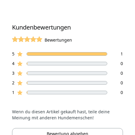
Kundenbewertungen
Bewertungen
von 5 Sterne
Sterne Bewertungen
Bewertungen
5
1
Sterne Bewertungen
4
0
Sterne Bewertungen
3
0
Sterne Bewertungen
2
0
Sterne Bewertungen
1
0
Wenn du diesen Artikel gekauft hast, teile deine
Meinung mit anderen Hundemenschen!
Bewertung abgeben