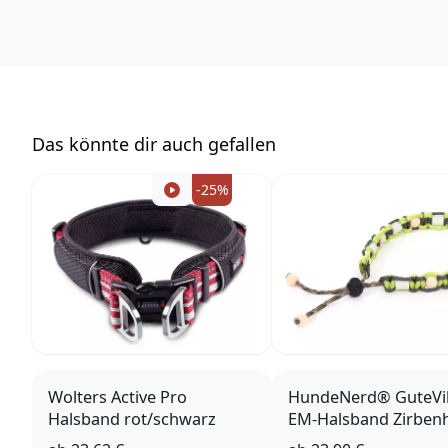
Deutschland
https://www.trixie.de/
vertrieb@trixie.de
Das könnte dir auch gefallen
-25%
Wolters Active Pro
HundeNerd® GuteVi
Halsband rot/schwarz
EM-Halsband Zirben
lime