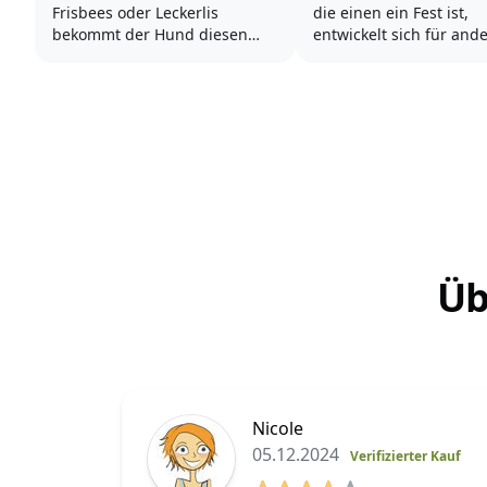
Frisbees oder Leckerlis
die einen ein Fest ist,
bekommt der Hund diesen
entwickelt sich für and
starren, gierigen Blick und ist
„Schreckensnacht“ des 
nicht mehr ansprechbar. Alle
Raketen und Böller las
Aufmerksamkeit ist auf das
geliebten Vierbeiner z
Objekt der Begierde gerichtet.
Nervenbündel werden 
Andere Hunde fangen an sich
auch der Halter ist alles
zu drehen, zu jaulen und zu
andere als entspannt.
bellen, weil...
Silvester...
Üb
Nicole
05.12.2024
Verifizierter Kauf