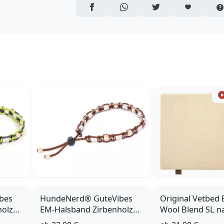
AUF FACEBOOK TEILEN
ÜBER WHATSAPP TEILEN
AUF TWITTER TEILEN
ARTIKEL AUF 
bes
HundeNerd® GuteVibes
Original Vetbed B
holz
EM-Halsband Zirbenholz
Wool Blend SL n
braun