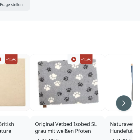
DIE MERKLISTE
Frage stellen
-15%
-15%
Weiter
ritish
Original Vetbed Isobed SL
Naturavetal 
ature
grau mit weißen Pfoten
Hundefutter