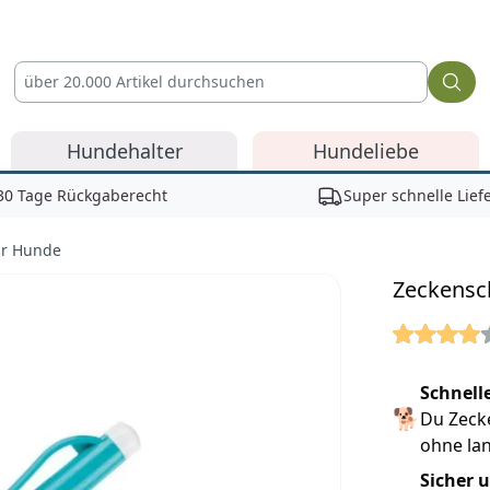
Hundehalter
Hundeliebe
30 Tage Rückgaberecht
Super schnelle Lief
ür Hunde
Zeckensc
Reviews
Schnell
🐕
Du Zeck
ohne la
Sicher 