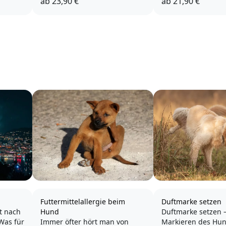
ab
23,90 €
ab
21,90 €
Futtermittelallergie beim
Duftmarke setzen
t nach
Hund
Duftmarke setzen –
Was für
Immer öfter hört man von
Markieren des Hun