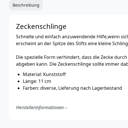
Beschreibung
Zeckenschlinge
Schnelle und einfach anzuwendende Hilfe,wenn sic
erscheint an der Spitze des Stifts eine kleine Schl
Die spezielle Form verhindert, dass die Zecke durc
abgeben kann. Die Zeckenschlinge sollte immer dab
Material: Kunststoff
Länge: 11 cm
Farben: diverse, Lieferung nach Lagerbestand
Herstellerinformationen
TRIXIE Heimtierbedarf GmbH & Co. KG
Industriestraße 32
24963 Tarp