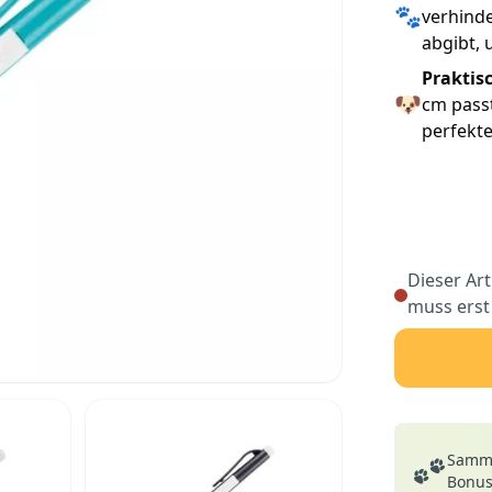
🐾
verhinde
abgibt, 
Praktis
🐶
cm passt
perfekte
Dieser Art
muss erst
Deine Vortei
Samme
Bonusp