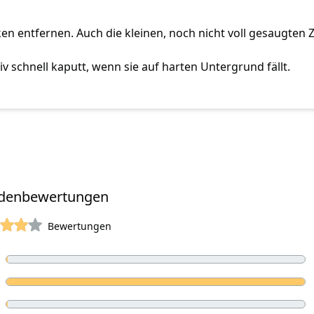
ken entfernen. Auch die kleinen, noch nicht voll gesaugten 
iv schnell kaputt, wenn sie auf harten Untergrund fällt.
denbewertungen
Bewertungen
 Sterne
ne Bewertungen
rtungen
ne Bewertungen
ne Bewertungen