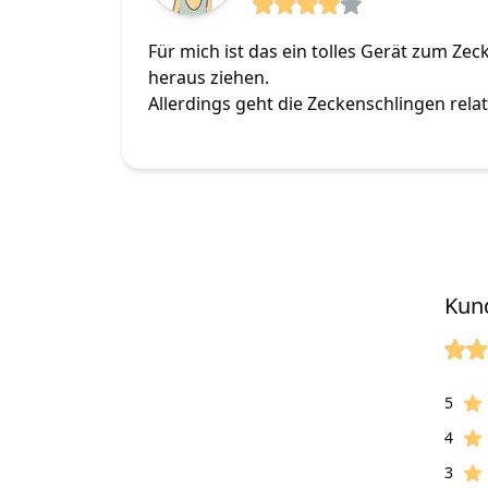
4 von 5 Sterne
Für mich ist das ein tolles Gerät zum Zec
heraus ziehen.
Allerdings geht die Zeckenschlingen relat
Kun
von 5
Ster
Bewe
5
Ster
4
Ster
3