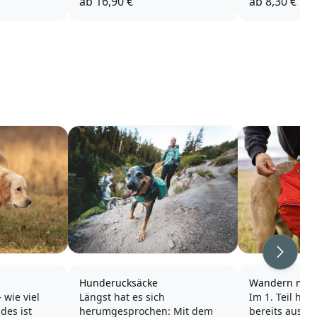
ab
16,90 €
ab
8,30 €
Weiter
Hunderucksäcke
Wandern mit 
 wie viel
Längst hat es sich
Im 1. Teil hab
des ist
herumgesprochen: Mit dem
bereits ausfüh