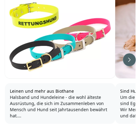
Wei
Leinen und mehr aus Biothane
Sind Hu
Halsband und Hundeleine - die wohl älteste
Um die F
Ausrüstung, die sich im Zusammenleben von
sind Ego
Mensch und Hund seit Jahrtausenden bewährt
Wir Men
hat.
und dafür tun w
genauso 
Weil wir von Hundeshop.de Wert auf Qualität
biologi
und Optik legen, haben wir uns unter anderem
geht, de