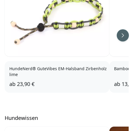
Wei
HundeNerd® GuteVibes EM-Halsband Zirbenholz
Bamboo 
lime
ab
23,90 €
ab
13,
Hundewissen