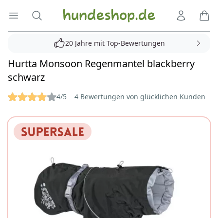
Hundeshop.de
Menü öffnen
Suche
Kundenko
Ware
20 Jahre mit Top-Bewertungen
Hurtta Monsoon Regenmantel blackberry
schwarz
Reviews
4/5
4 Bewertungen von glücklichen Kunden
Bilder