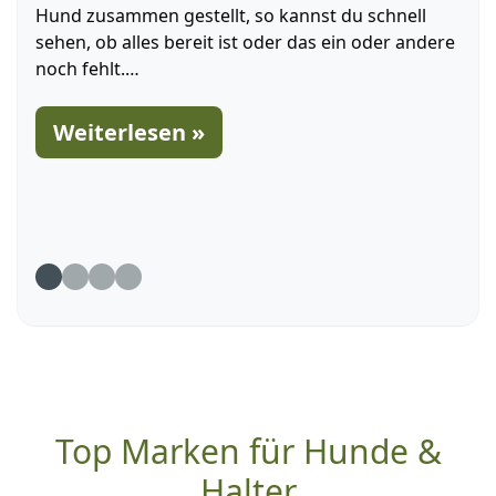
Hund zusammen gestellt, so kannst du schnell
sehen, ob alles bereit ist oder das ein oder andere
noch fehlt.
Checkliste vor dem Urlaub, wenn der Hund mit auf
Weiterlesen »
Reisen geht:Unbedingt dabei sein sollte ein Erste-
Hilfe-Set für den HundIst der Impfschutz
vorhanden und werden die Impfrichtlinien für das
Reiseziel eingehalten?Der Impfausweis (EU...
Hundewissen Blog Artikel 1
Hundewissen Blog Artikel 2
Hundewissen Blog Artikel 3
Hundewissen Blog Artikel 4
Top Marken für Hunde &
Halter