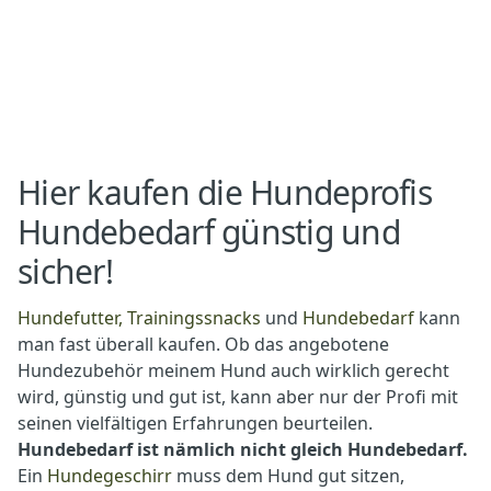
dich jederzeit gerne bei uns.
Messanleitung. Falls du unsicher bist,
kannst du uns jederzeit kontaktieren – wir
helfen dir gerne weiter!
Hier kaufen die Hundeprofis
Hundebedarf günstig und
sicher!
Hundefutter, Trainingssnacks
und
Hundebedarf
kann
man fast überall kaufen. Ob das angebotene
Hundezubehör meinem Hund auch wirklich gerecht
wird, günstig und gut ist, kann aber nur der Profi mit
seinen vielfältigen Erfahrungen beurteilen.
Hundebedarf ist nämlich nicht gleich Hundebedarf.
Ein
Hundegeschirr
muss dem Hund gut sitzen,