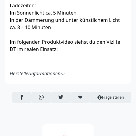
Ladezeiten:
Im Sonnenlicht ca. 5 Minuten
In der Dämmerung und unter künstlichem Licht
ca. 8 – 10 Minuten
Im folgenden Produktvideo siehst du den Vizlite
DT im realen Einsatz:
Herstellerinformationen
Petlife International Ltd,
Unit 2 Cavendish Road,
Bury St Edmunds, Suffolk,
AUF FACEBOOK TEILEN
ÜBER WHATSAPP TEILEN
AUF TWITTER TEILEN
ARTIKEL AUF DIE MERKLISTE
Frage stellen
IP33 3TE
England
https://www.petlifeonline.co.uk/
info@vetbed.co.uk
Verantwortliche Person in der EU: