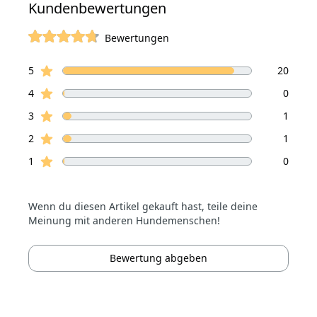
Kundenbewertungen
Bewertungen
von 5 Sterne
Sterne Bewertungen
Bewertungen
5
20
Sterne Bewertungen
4
0
Sterne Bewertungen
3
1
Sterne Bewertungen
2
1
Sterne Bewertungen
1
0
Wenn du diesen Artikel gekauft hast, teile deine
Meinung mit anderen Hundemenschen!
Bewertung abgeben