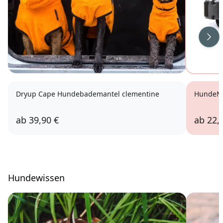
Wei
Dryup Cape Hundebademantel clementine
HundeN
ab
39,90 €
ab
22,
Hundewissen