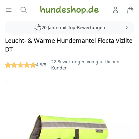
Hundeshop.de
Menü öffnen
Suche
Kundenko
Ware
20 Jahre mit Top-Bewertungen
Leucht- & Wärme Hundemantel Flecta Vizlite
DT
Reviews
22 Bewertungen von glücklichen
4.8/5
Kunden
Bilder