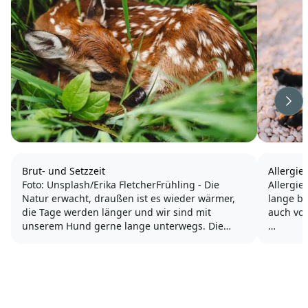
Wei
Brut- und Setzzeit
Allergi
Foto: Unsplash/Erika FletcherFrühling - Die
Allergie
Natur erwacht, draußen ist es wieder wärmer,
lange b
die Tage werden länger und wir sind mit
auch von
unserem Hund gerne lange unterwegs. Die
meisten Hunde blühen im Frühjahr auf - es
Typisch
macht einfach mehr Spaß zu rennen und
auf eine
spielen, wenn die Sonne...
wiederke
auch ch