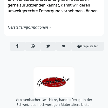
gerne zurücksenden kannst, damit wir deren
umweltgerechte Entsorgung vornehmen können.
Herstellerinformationen
Beat Grossenbacher GmbH
Thunstrasse 5
3415 Hasle
AUF FACEBOOK TEILEN
ÜBER WHATSAPP TEILEN
AUF TWITTER TEILEN
ARTIKEL AUF DIE MERKLISTE
Frage stellen
Schweiz
https://grossenbacher-beat.ch/
info@grossenbacher-beat.ch
Grossenbacher Geschirre, handgefertigt in der
Schweiz aus hochwertigen Materialien, bieten