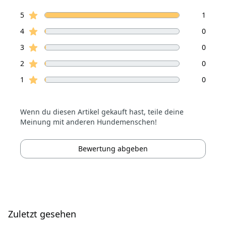
von 5 Sterne
Sterne Bewertungen
Bewertungen
5
1
Sterne Bewertungen
4
0
Sterne Bewertungen
3
0
Sterne Bewertungen
2
0
Sterne Bewertungen
1
0
Wenn du diesen Artikel gekauft hast, teile deine
Meinung mit anderen Hundemenschen!
Bewertung abgeben
Zuletzt gesehen