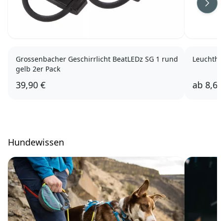
Wei
Grossenbacher Geschirrlicht BeatLEDz SG 1 rund
Leuchth
gelb 2er Pack
39,90 €
ab
8,6
Hundewissen