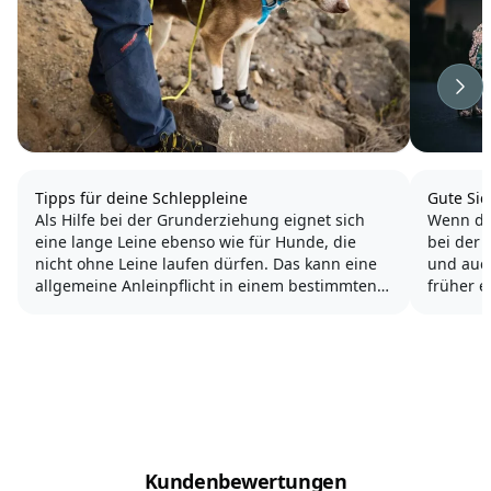
Wei
Tipps für deine Schleppleine
Gute Sic
Als Hilfe bei der Grunderziehung eignet sich
Wenn die
eine lange Leine ebenso wie für Hunde, die
bei der 
nicht ohne Leine laufen dürfen. Das kann eine
und auc
allgemeine Anleinpflicht in einem bestimmten
früher e
Gebiet sein, ein Hund der besonders ängstlich
Spazier
oder noch neu beim Besitzer ist oder ein
Dunkelhe
ambitionierter...
Lichtsais
Kundenbewertungen