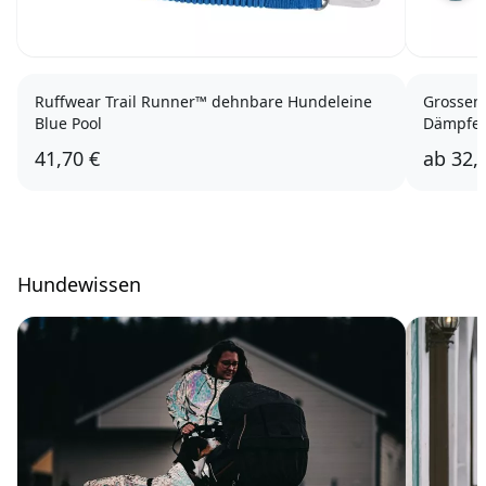
Ruffwear Trail Runner™ dehnbare Hundeleine
Grossenb
Blue Pool
Dämpfe
41,70 €
ab
32,
Hundewissen