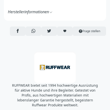
Herstellerinformationen
Ruff Wear Inc.
2843 NW Lolo Drive
Bend, OR 97703
AUF FACEBOOK TEILEN
ÜBER WHATSAPP TEILEN
AUF TWITTER TEILEN
ARTIKEL AUF DIE MERKLISTE
Frage stellen
USA
https://ruffwear.com/
https://ruffwear.com/pages/contact-us
Verantwortliche Person in der EU:
Accapi Group
Tanfield Lea Business Centre
Stanley
Country Durham DH9 9DB
UK
RUFFWEAR bietet seit 1994 hochwertige Ausrüstung
https://www.accapigroup.com/de
für aktive Hunde und ihre Begleiter. Getestet von
info@accapigroup.com
Profis, aus hochwertigen Materialien mit
lebenslanger Garantie hergestellt, begeistern
Ruffwear Produkte weltweit.