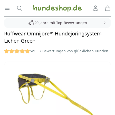
Hundeshop.de
Menü öffnen
Suche
Kundenko
Ware
20 Jahre mit Top-Bewertungen
Ruffwear Omnijore™ Hundejöringsystem
Lichen Green
Reviews
5/5
2 Bewertungen von glücklichen Kunden
Bilder