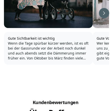
Wei
Gute Sichtbarkeit ist wichtig
Gute Vor
Wenn die Tage spürbar kürzer werden, ist es oft
Wer kenn
bei der Gassirunde vor der Arbeit noch dunkel
uns zu 
und auch abends setzt die Dämmerung immer
gibt eig
früher ein. Von Oktober bis März finden viele
gute Vo
Spaziergänge mit unseren Hunden bei
beginne
Dunkelheit statt, für Frühaufsteher beginnt die
Lichtsaison oft bereits...
Aber der
ein ganz
Verbinde
Kundenbewertungen