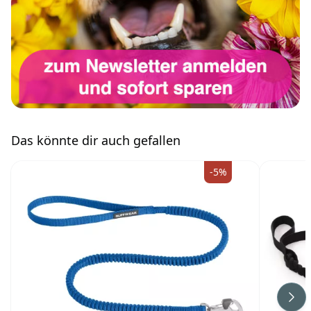
Das könnte dir auch gefallen
-5%
Wei