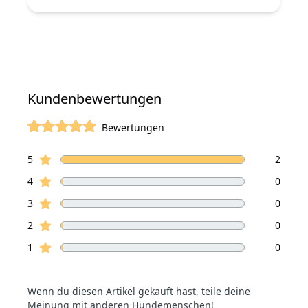
Kundenbewertungen
Bewertungen
von 5 Sterne
Sterne Bewertungen
Bewertungen
5
2
Sterne Bewertungen
4
0
Sterne Bewertungen
3
0
Sterne Bewertungen
2
0
Sterne Bewertungen
1
0
Wenn du diesen Artikel gekauft hast, teile deine
Meinung mit anderen Hundemenschen!