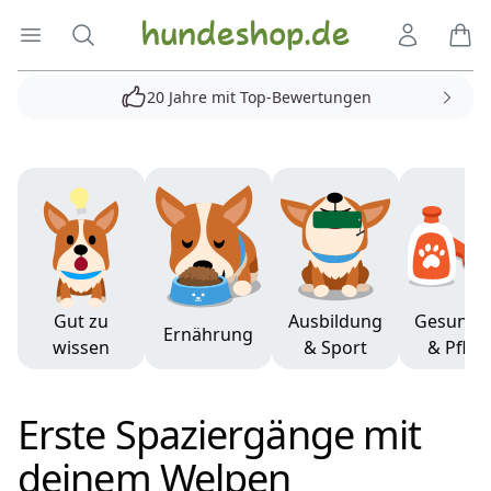
Hundeshop.de
Menü öffnen
Suche
Kundenko
Ware
20 Jahre mit Top-Bewertungen
Produkte
Gut zu
Ausbildung
Gesundh
Ernährung
wissen
& Sport
& Pfleg
Erste Spaziergänge mit
deinem Welpen