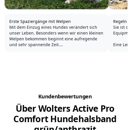
Erste Spaziergänge mit Welpen
Regeln 
Mit dem Einzug eines Hundes verändert sich
Sie ist 
unser Leben. Besonders wenn wir einen kleinen
Equipme
Welpen bekommen beginnt eine aufregende
und sehr spannende Zeit.
Eine Lei
Seil, an
Sehr schnell stellen wir fest, dass uns der kleine
festgeha
Hund auf Schritt und Tritt begleitet. Das ist ein
typisches Verhalten, denn der...
Mit eine
bestimm
Kundenbewertungen
Über Wolters Active Pro
Comfort Hundehalsband
grün/anthrazit