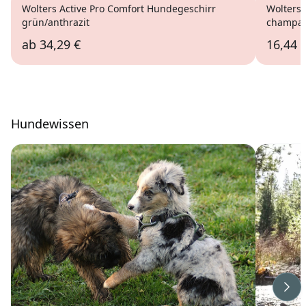
Wolters Active Pro Comfort Hundegeschirr
Wolters
grün/anthrazit
champa
ab
34,29 €
16,44 
Hundewissen
Wei