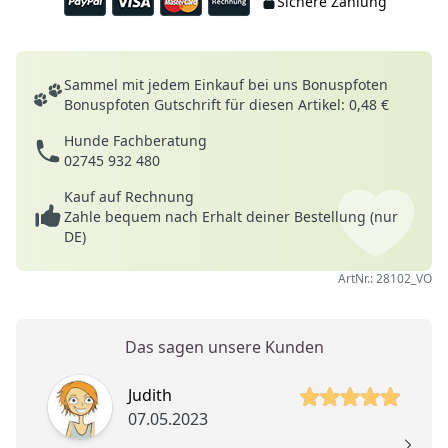
Sichere Zahlung
Deine Vorteile
Sammel mit jedem Einkauf bei uns Bonuspfoten
Bonuspfoten Gutschrift für diesen Artikel: 0,48 €
Hunde Fachberatung
02745 932 480
Kauf auf Rechnung
Zahle bequem nach Erhalt deiner Bestellung (nur
DE)
ArtNr.: 28102_VO
Das sagen unsere Kunden
5 von 5 Sterne
5 
Judith
07.05.2023