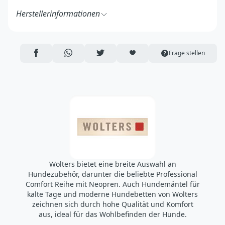
Herstellerinformationen
WOLTERS cat & dog GmbH
Otto-Hahn-Straße 2
27283 Verden
AUF FACEBOOK TEILEN
ÜBER WHATSAPP TEILEN
AUF TWITTER TEILEN
ARTIKEL AUF DIE MERKLISTE
Frage stellen
Deutschland
https://www.wolters-cat-dog.de/
shop@wolters-cat-dog.de
Wolters bietet eine breite Auswahl an
Hundezubehör, darunter die beliebte Professional
Comfort Reihe mit Neopren. Auch Hundemäntel für
kalte Tage und moderne Hundebetten von Wolters
zeichnen sich durch hohe Qualität und Komfort
aus, ideal für das Wohlbefinden der Hunde.