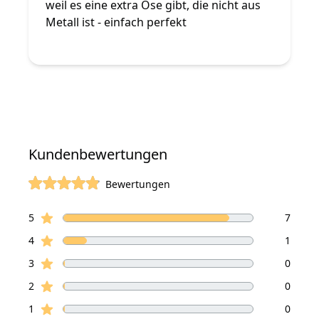
weil es eine extra Öse gibt, die nicht aus
Metall ist - einfach perfekt
Kundenbewertungen
Bewertungen
von 5 Sterne
Sterne Bewertungen
Bewertungen
5
7
Sterne Bewertungen
4
1
Sterne Bewertungen
3
0
Sterne Bewertungen
2
0
Sterne Bewertungen
1
0