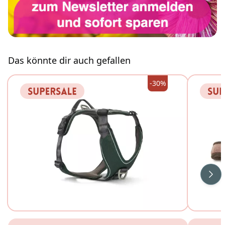
Das könnte dir auch gefallen
-30%
Wei