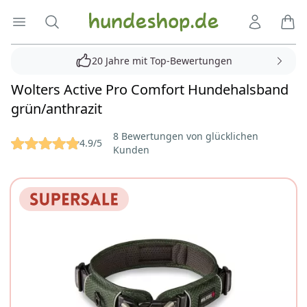
Hundeshop.de
Menü öffnen
Suche
Kundenko
Ware
20 Jahre mit Top-Bewertungen
Wolters Active Pro Comfort Hundehalsband
grün/anthrazit
Reviews
8 Bewertungen von glücklichen
4.9/5
Kunden
Bilder