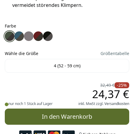
vermeidet störendes Klimpern.
Farbe
Farbe
Wolters Active Pro Comfort Hundehalsband grün/anthraz
Wolters Active Pro Comfort Hundehalsband petrol/an
Wolters Active Pro Comfort Hundehalsband anthr
Wolters Active Pro Comfort Hundehalsband 
Wolters Active Pro Comfort Hundehalsb
Wähle die Größe
Größentabelle
Wähle die Größe
4 (52 - 59 cm)
32,49 €
-25%
24,37 €
nur noch 1 Stück auf Lager
inkl. MwSt zzgl.
Versandkosten
In den Warenkorb