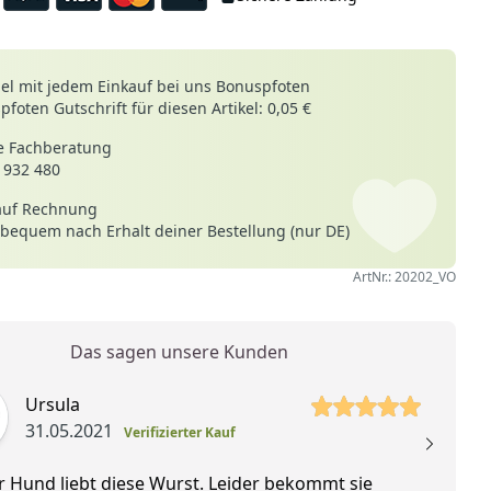
le
l mit jedem Einkauf bei uns Bonuspfoten
foten Gutschrift für diesen Artikel: 0,05 €
 Fachberatung
 932 480
auf Rechnung
 bequem nach Erhalt deiner Bestellung (nur DE)
ArtNr.: 20202_VO
Das sagen unsere Kunden
 Sterne
5 vo
Ursula
31.05.2021
Verifizierter Kauf
 Hund liebt diese Wurst. Leider bekommt sie
Un