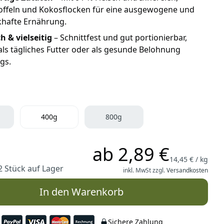
offeln und Kokosflocken für eine ausgewogene und
hafte Ernährung.
h & vielseitig
– Schnittfest und gut portionierbar,
als tägliches Futter oder als gesunde Belohnung
gs.
400g
800g
ab
2,89 €
14,45 € / kg
2 Stück auf Lager
inkl. MwSt zzgl.
Versandkosten
In den Warenkorb
Sichere Zahlung