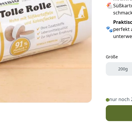
🐔
Süßkart
schmack
Praktisc
🐾
perfekt 
unterwe
Größe
Größe
200g
nur noch 