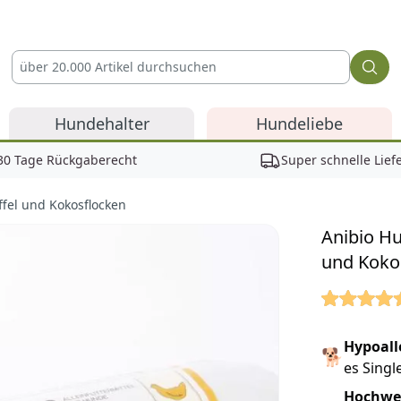
Hundehalter
Hundeliebe
30 Tage Rückgaberecht
Super schnelle Lief
ffel und Kokosflocken
Anibio Hu
und Koko
Reviews
Hypoall
🐕
es Singl
Hochwer