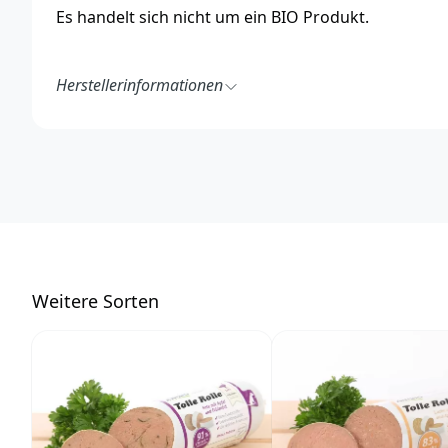
Es handelt sich nicht um ein BIO Produkt.
Herstellerinformationen
Specht Bio-Pharma
Inhaber Michael Specht
Humboldtstraße 19
21509 Glinde
Deutschland
https://www.anibio.de/
info@anibio.de
W
eitere Sorten