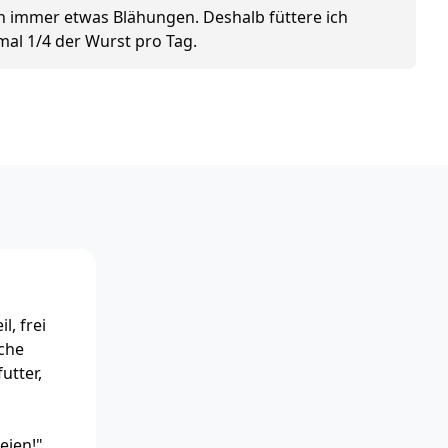
 immer etwas Blähungen. Deshalb füttere ich
be
al 1/4 der Wurst pro Tag.
l, frei
sche
utter,
eien!".