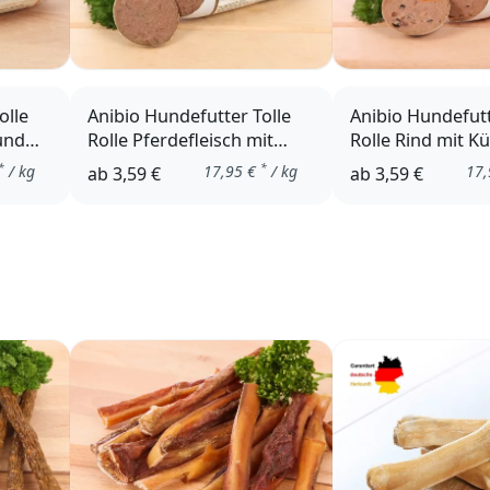
olle
Anibio Hundefutter Tolle
Anibio Hundefutt
 und
Rolle Pferdefleisch mit
Rolle Rind mit K
Kartoffel
Buchweizen
*
*
/ kg
17,95
€
/ kg
17,
ab
3,59 €
ab
3,59 €