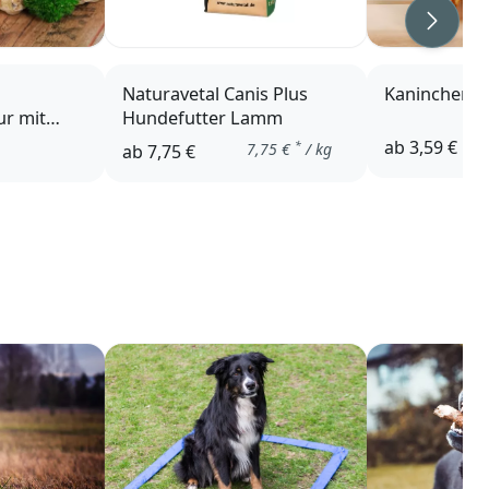
Weiter
Naturavetal Canis Plus
Kaninchenoh
r mit
Hundefutter Lamm
ab
3,59 €
*
7,75
€
/ kg
ab
7,75 €