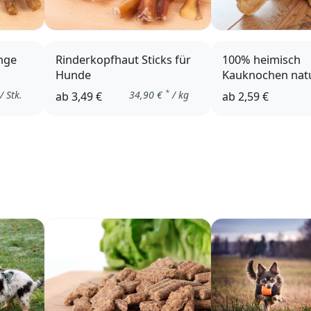
nge
Rinderkopfhaut Sticks für
100% heimisch
Hunde
Kauknochen natu
Pansen
*
/ Stk.
34,90
€
/ kg
ab
3,49 €
ab
2,59 €