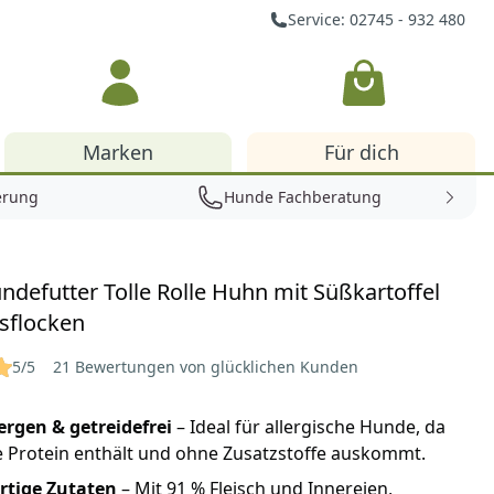
Service: 02745 - 932 480
Warenkorb
Marken
Für dich
erung
Hunde Fachberatung
ndefutter Tolle Rolle Huhn mit Süßkartoffel
sflocken
5/5
21 Bewertungen von glücklichen Kunden
ergen & getreidefrei
– Ideal für allergische Hunde, da
e Protein enthält und ohne Zusatzstoffe auskommt.
tige Zutaten
– Mit 91 % Fleisch und Innereien,