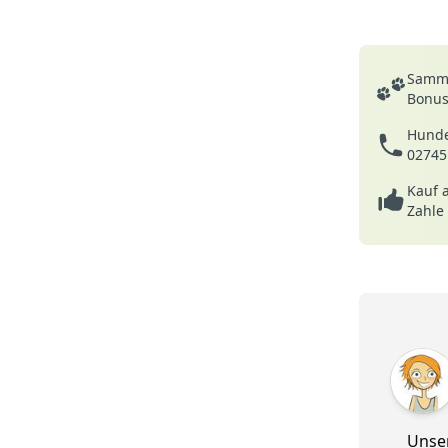
Deine Vortei
Samme
Bonusp
Hunde
02745
Kauf 
Zahle
5 von 5
Unser