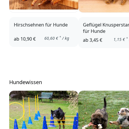
Hirschsehnen für Hunde
Geflügel Knuspersta
für Hunde
*
60,60
€
/ kg
ab
10,90 €
*
1,15
€
ab
3,45 €
Hundewissen