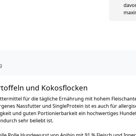
davon
maxim
g
artoffeln und Kokosflocken
futtermittel für die tägliche Ernährung mit hohem Fleischantei
rgenes Nassfutter und SingleProtein ist es auch für allergi
igkeit und guten Portionierbarkeit ein hochwertiges Hundef
ndurch sehr beliebt ist.
olle Rolle Hundewurst von Anibio mit 91 % Fleisch und Inner