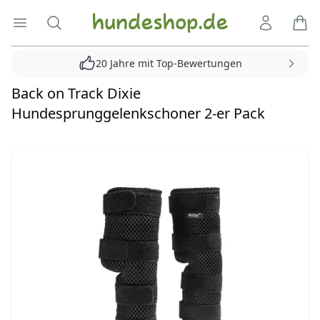
Hundeshop.de
Menü öffnen
Suche
Kundenko
Ware
20 Jahre mit Top-Bewertungen
Back on Track Dixie
Hundesprunggelenkschoner 2-er Pack
Reviews
Bilder