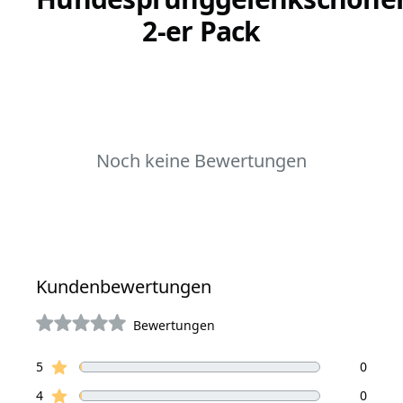
2-er Pack
Noch keine Bewertungen
Kundenbewertungen
Bewertungen
von 5 Sterne
Sterne Bewertungen
Bewertungen
5
0
Sterne Bewertungen
4
0