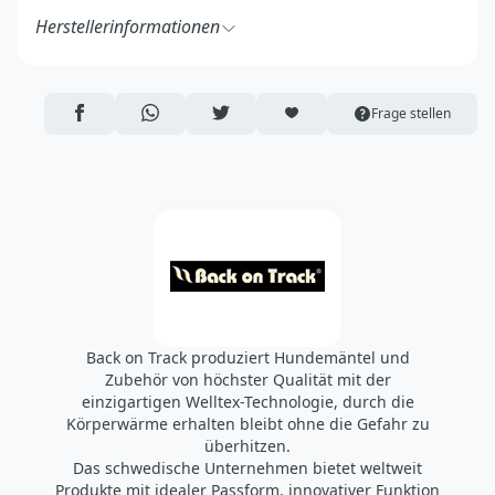
Herstellerinformationen
Back on Track AB
Sofielundsgatan 5A
753 23 Uppsala
AUF FACEBOOK TEILEN
ÜBER WHATSAPP TEILEN
AUF TWITTER TEILEN
ARTIKEL AUF DIE MERKLISTE
Frage stellen
Schweden
https://backontrack.se/
sweden@backontrack.com
Back on Track produziert Hundemäntel und
Zubehör von höchster Qualität mit der
einzigartigen Welltex-Technologie, durch die
Körperwärme erhalten bleibt ohne die Gefahr zu
überhitzen.
Das schwedische Unternehmen bietet weltweit
Produkte mit idealer Passform, innovativer Funktion