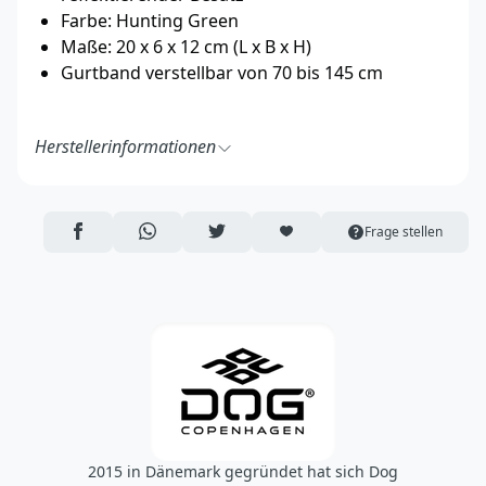
Farbe: Hunting Green
Maße: 20 x 6 x 12 cm (L x B x H)
Gurtband verstellbar von 70 bis 145 cm
Herstellerinformationen
DOG Copenhagen ApS
Kildeparken 32 - 8722 Hedensted - Denmark
https://dogcopenhagen.com/en/
AUF FACEBOOK TEILEN
ÜBER WHATSAPP TEILEN
AUF TWITTER TEILEN
ARTIKEL AUF DIE MERKLISTE
Frage stellen
hello@dogcopenhagen.com
2015 in Dänemark gegründet hat sich Dog