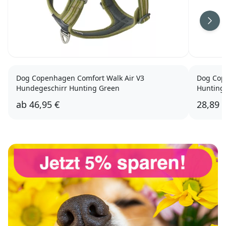
Weit
Dog Copenhagen Comfort Walk Air V3
Dog Cop
Hundegeschirr Hunting Green
Hunting
ab
46,95 €
28,89 