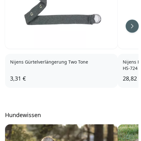
Wei
Nijens Gürtelverlängerung Two Tone
Nijens H
HS-724
3,31 €
28,82 
Hundewissen