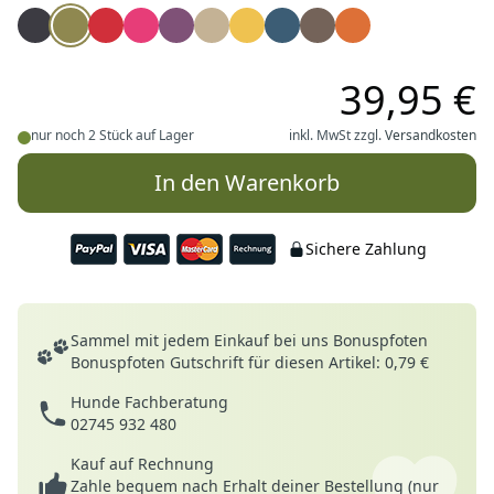
Farbe
Dog Copenhagen Go Explore™ Hüfttasche schwarz
Dog Copenhagen Go Explore™ Hüfttasche Hunting 
Dog Copenhagen Go Explore™ Hüfttasche Classi
Dog Copenhagen Go Explore™ Hüfttasche W
Dog Copenhagen Go Explore™ Hüfttasch
Dog Copenhagen Go Explore™ Hüft
Dog Copenhagen Go Explore™ 
Dog Copenhagen Go Explor
Dog Copenhagen Go Ex
Dog Copenhagen G
39,95 €
nur noch 2 Stück auf Lager
inkl. MwSt zzgl.
Versandkosten
In den Warenkorb
Sichere Zahlung
Deine Vorteile
Sammel mit jedem Einkauf bei uns Bonuspfoten
Bonuspfoten Gutschrift für diesen Artikel: 0,79 €
Hunde Fachberatung
02745 932 480
Kauf auf Rechnung
Zahle bequem nach Erhalt deiner Bestellung (nur