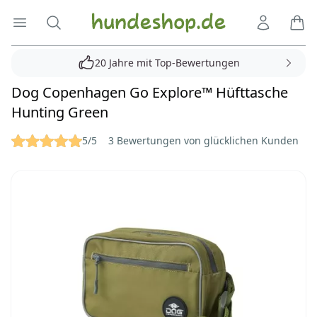
Hundeshop.de
Menü öffnen
Suche
Kundenko
Ware
20 Jahre mit Top-Bewertungen
Dog Copenhagen Go Explore™ Hüfttasche
Hunting Green
Reviews
5/5
3 Bewertungen von glücklichen Kunden
Bilder