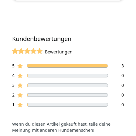
Kundenbewertungen
Bewertungen
von 5 Sterne
Sterne Bewertungen
Bewertungen
5
3
Sterne Bewertungen
4
0
Sterne Bewertungen
3
0
Sterne Bewertungen
2
0
Sterne Bewertungen
1
0
Wenn du diesen Artikel gekauft hast, teile deine
Meinung mit anderen Hundemenschen!