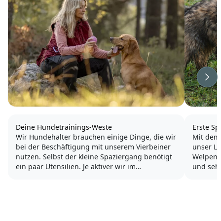
Wei
Deine Hundetrainings-Weste
Erste S
Wir Hundehalter brauchen einige Dinge, die wir
Mit dem
bei der Beschäftigung mit unserem Vierbeiner
unser Le
nutzen. Selbst der kleine Spaziergang benötigt
Welpen 
ein paar Utensilien. Je aktiver wir im
und seh
Hundesport sind, umso mehr Ausrüstung
braucht man.
Sehr sch
Hund auf
Egal ob wir einen Klicker nutzen,...
typische