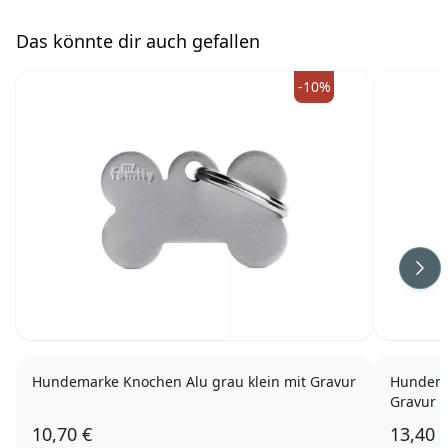
Das könnte dir auch gefallen
-10%
Wei
Hundemarke Knochen Alu grau klein mit Gravur
Hundema
Gravur
10,70 €
13,40 