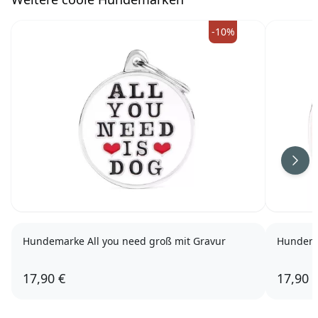
-10%
Weit
Hundemarke All you need groß mit Gravur
Hundemar
17,90 €
17,90 