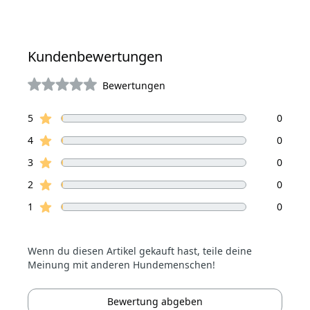
Kundenbewertungen
Bewertungen
von 5 Sterne
Sterne Bewertungen
Bewertungen
5
0
Sterne Bewertungen
4
0
Sterne Bewertungen
3
0
Sterne Bewertungen
2
0
Sterne Bewertungen
1
0
Wenn du diesen Artikel gekauft hast, teile deine
Meinung mit anderen Hundemenschen!
Bewertung abgeben