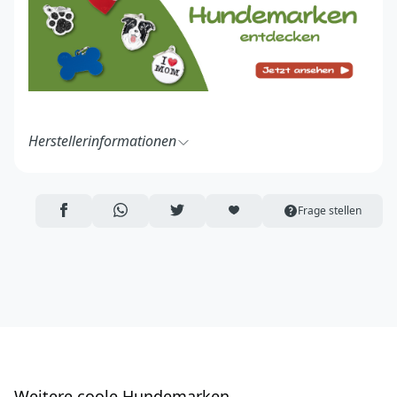
Herstellerinformationen
MyFamily S.r.l.
Strada Solero 1A
15048 Valenza (AL)
AUF FACEBOOK TEILEN
ÜBER WHATSAPP TEILEN
AUF TWITTER TEILEN
ARTIKEL AUF DIE MERKLISTE
Frage stellen
Italy
https://www.myfamily.it/de/
info@myfamily.it
W
eitere coole Hundemarken