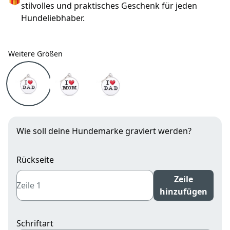
stilvolles und praktisches Geschenk für jeden
Hundeliebhaber.
Weitere Größen
Weitere Größen
Hundemarke I Love Dad klein mit Gravur
Hundemarke I Love Mom groß mit Gravu
Hundemarke I Love Dad groß 
Wie soll deine Hundemarke graviert werden?
Rückseite
Zeile
hinzufügen
Schriftart