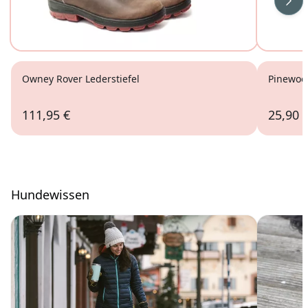
Wei
Owney Rover Lederstiefel
Pinewoo
111,95 €
25,90 
Hundewissen