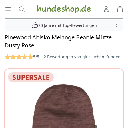
Hundeshop.de
Menü öffnen
Suche
Kundenko
Ware
20 Jahre mit Top-Bewertungen
Pinewood Abisko Melange Beanie Mütze
Dusty Rose
Reviews
5/5
2 Bewertungen von glücklichen Kunden
Bilder