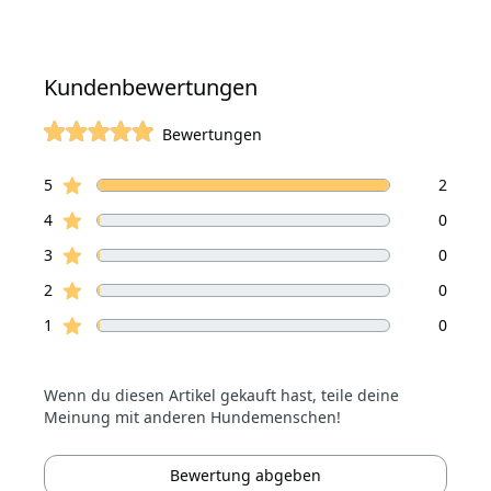
Kundenbewertungen
Bewertungen
von 5 Sterne
Sterne Bewertungen
Bewertungen
5
2
Sterne Bewertungen
4
0
Sterne Bewertungen
3
0
Sterne Bewertungen
2
0
Sterne Bewertungen
1
0
Wenn du diesen Artikel gekauft hast, teile deine
Meinung mit anderen Hundemenschen!
Bewertung abgeben