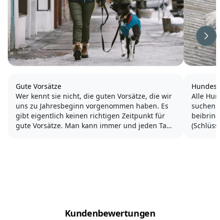
Wei
Gute Vorsätze
Hundesp
Wer kennt sie nicht, die guten Vorsätze, die wir
Alle Hun
uns zu Jahresbeginn vorgenommen haben. Es
suchen.
gibt eigentlich keinen richtigen Zeitpunkt für
beibrin
gute Vorsätze. Man kann immer und jeden Tag
(Schlüss
beginnen.
macht Sp
Aber der Jahreswechsel bietet sich einfach an -
ZOS (Zie
ein ganzes neues Jahr liegt vor uns.
für die v
Verbinden...
Kundenbewertungen