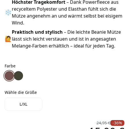
Höchster Tragekomfort
– Dank Powerfleece aus
recyceltem Polyester und Elasthan fühlt sich die
❄
Mütze angenehm an und wärmt selbst bei eisigem
Wind.
Praktisch und stylisch
– Die leichte Beanie Mütze
🙋
lässt sich leicht verstauen und ist in angesagten
Melange-Farben erhältlich – ideal für jeden Tag.
Farbe
Farbe
Pinewood Abisko Melange Beanie Mütze Dusty Rose
Pinewood Abisko Melange Beanie Mütze Darkgreen
Wähle die Größe
Wähle die Größe
L/XL
24,95 €
-36%