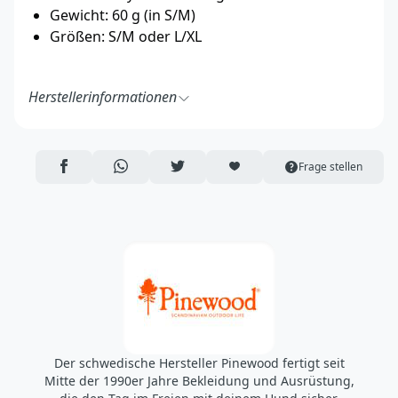
Gewicht: 60 g (in S/M)
Größen: S/M oder L/XL
Herstellerinformationen
Pinewood AB
Bokåkravägen 4
331 53 Värnamo
AUF FACEBOOK TEILEN
ÜBER WHATSAPP TEILEN
AUF TWITTER TEILEN
ARTIKEL AUF DIE MERKLISTE
Frage stellen
Schweden
https://pinewood.eu/
info@pinewood.se
Der schwedische Hersteller Pinewood fertigt seit
Mitte der 1990er Jahre Bekleidung und Ausrüstung,