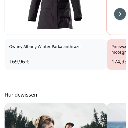
Wei
Owney Albany Winter Parka anthrazit
Pinewoo
moosgrü
169,96 €
174,95
Hundewissen