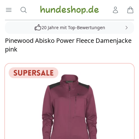
Hundeshop.de
Menü öffnen
Suche
Kundenko
Ware
20 Jahre mit Top-Bewertungen
Pinewood Abisko Power Fleece Damenjacke
pink
Reviews
Bilder