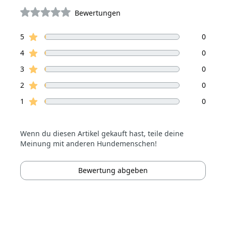
Bewertungen
von 5 Sterne
Sterne Bewertungen
Bewertungen
5
0
Sterne Bewertungen
4
0
Sterne Bewertungen
3
0
Sterne Bewertungen
2
0
Sterne Bewertungen
1
0
Wenn du diesen Artikel gekauft hast, teile deine
Meinung mit anderen Hundemenschen!
Bewertung abgeben