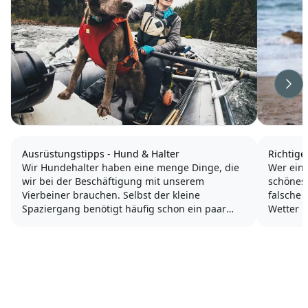
Wei
Ausrüstungstipps - Hund & Halter
Richtige
Wir Hundehalter haben eine menge Dinge, die
Wer eine
wir bei der Beschäftigung mit unserem
schönes oder sch
Vierbeiner brauchen. Selbst der kleine
falsche
Spaziergang benötigt häufig schon ein paar
Wetter 
Utensilien.
sollte uns die richtige Kle
sein.
Je aktiver wir im Hundesport sind, umso mehr
benötigen wir an Ausrüstung. Egal ob wir einen
Spätest
Klicker nutzen,...
Regen...