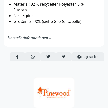
Material: 92 % recycelter Polyester, 8 %
Elastan
Farbe: pink
Größen: S - XXL (siehe Größentabelle)
Herstellerinformationen
Pinewood AB
Bokåkravägen 4
331 53 Värnamo
AUF FACEBOOK TEILEN
ÜBER WHATSAPP TEILEN
AUF TWITTER TEILEN
ARTIKEL AUF DIE MERKLISTE
Frage stellen
Schweden
https://pinewood.eu/
info@pinewood.se