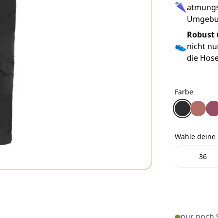
🌂
atmungsa
Umgebun
Robust 
👟
nicht nu
die Hose
Farbe
Farbe
Pinewood® 
Pinewoo
Pin
Wähle deine
Wähle dein
36
nur noch 