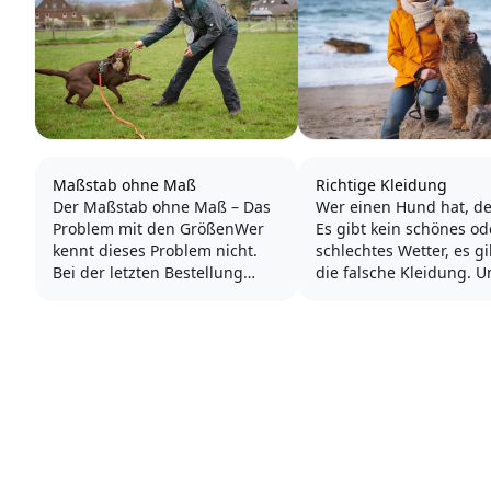
Maßstab ohne Maß
Richtige Kleidung
Der Maßstab ohne Maß – Das
Wer einen Hund hat, de
Problem mit den GrößenWer
Es gibt kein schönes od
kennt dieses Problem nicht.
schlechtes Wetter, es gibt nur
Bei der letzten Bestellung
die falsche Kleidung. U
passte die Jacke in Größe 38
Hund muss bei jedem W
und bei der heutigen
mehrmals täglich nach
Lieferung ist Größe 38 viel zu
draußen. Daher sollte u
klein? Wie kann das denn
richtige Kleidung sehr 
passieren?
sein.
Was im Kaufhaus bereits
Spätestens wenn man 
schwierig ist, wird im
erste Mal vom Regen...
Bereich...