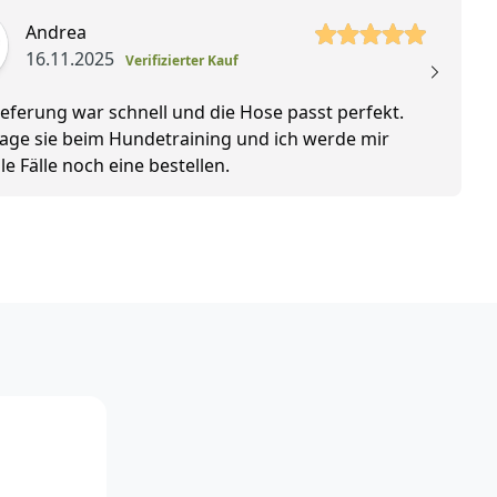
 Sterne
5 vo
Andrea
16.11.2025
Verifizierter Kauf
ieferung war schnell und die Hose passt perfekt.
Sc
rage sie beim Hundetraining und ich werde mir
Wi
lle Fälle noch eine bestellen.
zu