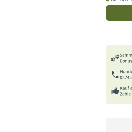
Deine Vortei
Samme
Bonusp
Hunde
02745
Kauf 
Zahle