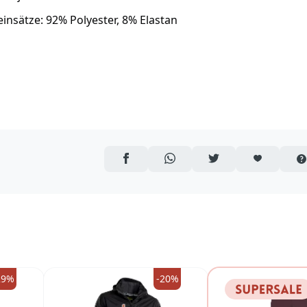
insätze: 92% Polyester, 8% Elastan
AUF FACEBOOK TEILEN
ÜBER WHATSAPP TEILEN
AUF TWITTER TEILEN
ARTIKEL AUF 
29%
-20%