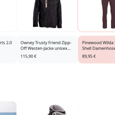
ts 2.0
Owney Trusty Friend Zipp-
Pinewood Wilda 
Off Westen-Jacke unisex
Shell Damenhose
schwarz
Plum
115,90 €
89,95 €