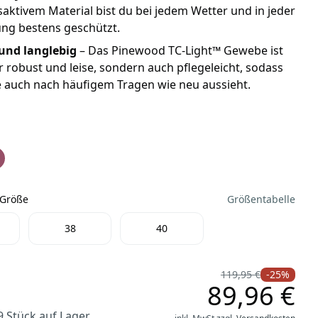
ktivem Material bist du bei jedem Wetter und in jeder
g bestens geschützt.
und langlebig
– Das Pinewood TC-Light™ Gewebe ist
r robust und leise, sondern auch pflegeleicht, sodass
 auch nach häufigem Tragen wie neu aussieht.
Caribou TC Damen Hose black/black
d® Caribou TC Damen Hose rusty pink/dark anthracite
ewood® Caribou TC Damen Hose plum/anthrazit
 Größe
Größentabelle
e Größe
38
40
119,95 €
-25%
89,96 €
9 Stück auf Lager