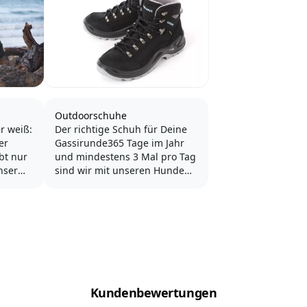
Outdoorschuhe
r weiß:
Der richtige Schuh für Deine
er
Gassirunde365 Tage im Jahr
und mindestens 3 Mal pro Tag
nser
sind wir mit unseren Hunden
etter
in der freien Natur unterwegs.
Wir trotzen Sonne, Regen,
ns die
Schnee und Eis. So kommen
wichtig
schnell über 1000 Gassigänge
pro Jahr zusammen - den
Sport mit unseren Hunden
das
noch gar nicht...
Kundenbewertungen