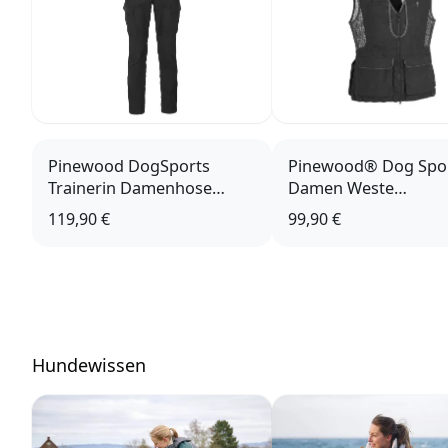
Pinewood DogSports
Pinewood® Dog Spor
Trainerin Damenhose
Damen Weste
schwarz
schwarz/anthrazit
119,90 €
99,90 €
Hundewissen