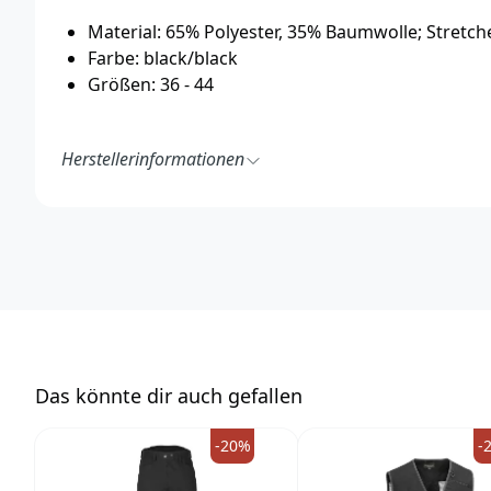
Material: 65% Polyester, 35% Baumwolle; Stretche
Farbe: black/black
Größen: 36 - 44
Herstellerinformationen
Pinewood AB
Bokåkravägen 4
331 53 Värnamo
Schweden
https://pinewood.eu/
info@pinewood.se
Das könnte dir auch gefallen
-20%
-