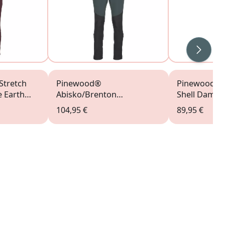
Weiter
Stretch
Pinewood®
Pinewood Wi
 Earth
Abisko/Brenton
Shell Damen
Hundesport Damenhose
104,95 €
89,95 €
urban grey/dark anthracite