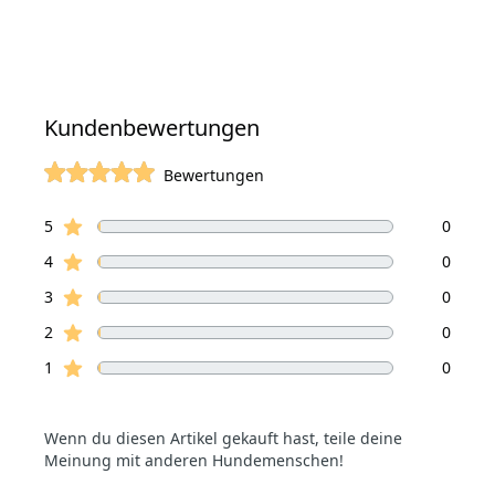
Kundenbewertungen
Bewertungen
von 5 Sterne
Sterne Bewertungen
Bewertungen
5
0
Sterne Bewertungen
4
0
Sterne Bewertungen
3
0
Sterne Bewertungen
2
0
Sterne Bewertungen
1
0
Wenn du diesen Artikel gekauft hast, teile deine
Meinung mit anderen Hundemenschen!