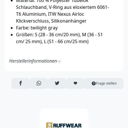
Material: 100 % Polyester Tubelok
Schlauchband, V-Ring aus eloxiertem 6061-
T6 Aluminium, ITW Nexus Airloc
Klickverschluss, Silikonanhänger
Farbe: twilight gray
Größen: S (28 - 36 cm/20 mm), M (36 - 51
cm/ 25 mm), L (51 - 66 cm/25 mm)
Herstellerinformationen
Ruff Wear Inc.
2843 NW Lolo Drive
Bend, OR 97703
AUF FACEBOOK TEILEN
ÜBER WHATSAPP TEILEN
AUF TWITTER TEILEN
ARTIKEL AUF DIE MERKLISTE
Frage stellen
USA
https://ruffwear.com/
https://ruffwear.com/pages/contact-us
Verantwortliche Person in der EU:
Accapi Group
Tanfield Lea Business Centre
Stanley