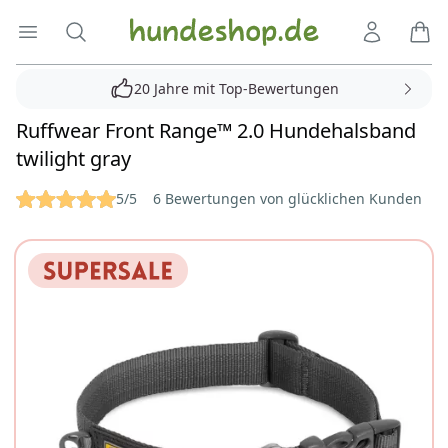
Hundeshop.de
Menü öffnen
Suche
Kundenko
Ware
20 Jahre mit Top-Bewertungen
Ruffwear Front Range™ 2.0 Hundehalsband
twilight gray
Reviews
5/5
6 Bewertungen von glücklichen Kunden
Bilder