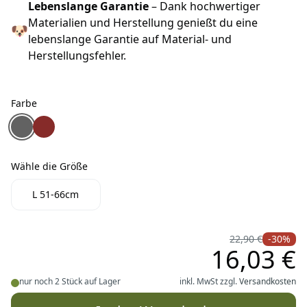
Lebenslange Garantie
– Dank hochwertiger
Materialien und Herstellung genießt du eine
🐶
lebenslange Garantie auf Material- und
Herstellungsfehler.
Farbe
Farbe
Ruffwear Front Range™ 2.0 Hundehalsband twilight gray
Ruffwear Front Range™ 2.0 Hundehalsband Red Clay
Wähle die Größe
Wähle die Größe
L 51-66cm
22,90 €
-30%
16,03 €
nur noch 2 Stück auf Lager
inkl. MwSt zzgl.
Versandkosten