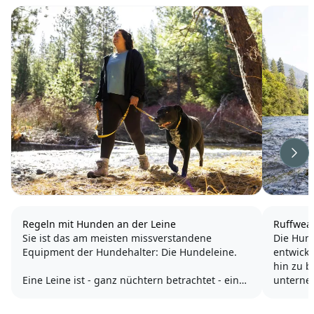
Wei
Regeln mit Hunden an der Leine
Ruffwea
Sie ist das am meisten missverstandene
Die Hun
Equipment der Hundehalter: Die Hundeleine.
entwicke
hin zu 
Eine Leine ist - ganz nüchtern betrachtet - ein
unterneh
Seil, an dem ein Tier, meistens ein Hund,
Lösungen
festgehalten und geführt wird.
Unterstü