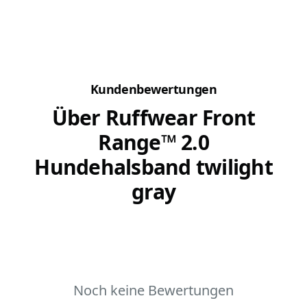
Mit einer Leine wird der Hund geleitet und wir
Damit du 
bestimmen seinen...
Kundenbewertungen
Über Ruffwear Front
Range™ 2.0
Hundehalsband twilight
gray
Noch keine Bewertungen