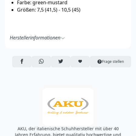
Farbe: green-mustard
Größen: 7,5 (41,5) - 10,5 (45)
Herstellerinformationen
AKU Italia srl ​​​​über Schiavonesca Priula 65 31044
Montebelluna (TV),
Italien
AUF FACEBOOK TEILEN
ÜBER WHATSAPP TEILEN
AUF TWITTER TEILEN
ARTIKEL AUF DIE MERKLISTE
Frage stellen
https://www.aku.com/de
akuitalia@pec.it
AKU, der italienische Schuhhersteller mit über 40
Jahren Erfahrung, bietet qualitativ hochwertige und