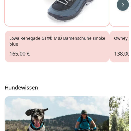
Wei
Lowa Renegade GTX® MID Damenschuhe smoke
Owney G
blue
165,00 €
138,00
Hundewissen