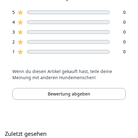
von 5 Sterne
Sterne Bewertungen
Bewertungen
5
0
Sterne Bewertungen
4
0
Sterne Bewertungen
3
0
Sterne Bewertungen
2
0
Sterne Bewertungen
1
0
Wenn du diesen Artikel gekauft hast, teile deine
Meinung mit anderen Hundemenschen!
Bewertung abgeben
Zuletzt gesehen