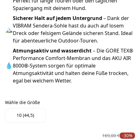
Perfekt für lange Touren oder den täglichen
Spaziergang mit deinem Hund.
Sicherer Halt auf jedem Untergrund
– Dank der
VIBRAM Sendera-Sohle hast du auch auf losem
🏔
Dreck oder felsigem Gelände sicheren Stand. Ideal
für abenteuerliche Outdoor-Touren.
Atmungsaktiv und wasserdicht
– Die GORE TEX®
Performance Comfort-Membran und das AKU AIR
💧
8000®-System sorgen für optimale
Atmungsaktivität und halten deine Füße trocken,
egal bei welchem Wetter.
Wähle die Größe
Wähle die Größe
10 (44,5)
169,00 €
-30%