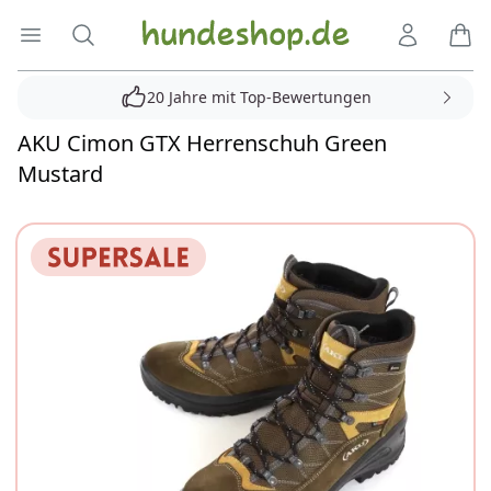
Hundeshop.de
Menü öffnen
Suche
Kundenko
Ware
20 Jahre mit Top-Bewertungen
AKU Cimon GTX Herrenschuh Green
Mustard
Reviews
Bilder