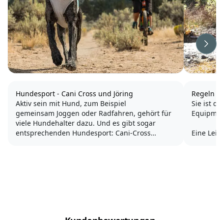
Wei
Hundesport - Cani Cross und Jöring
Regeln 
Aktiv sein mit Hund, zum Beispiel
Sie ist 
gemeinsam Joggen oder Radfahren, gehört für
Equipme
viele Hundehalter dazu. Und es gibt sogar
entsprechenden Hundesport: Cani-Cross
Eine Lei
(Geländelauf mit Hund) sowie Dog Scooter (der
Seil, an
Hund zieht ein Fahrzeug, das eine Mischung
festgeha
aus Fahrrad und Roller ist) und...
Mit eine
bestimm