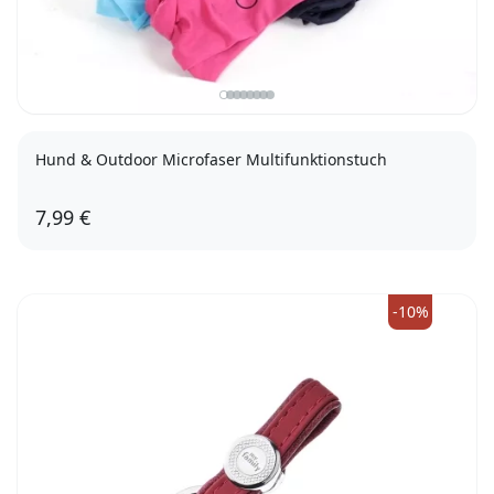
Hund & Outdoor Microfaser Multifunktionstuch
7,99 €
Heather Grey
White
Bright Red
Black
Yellow
Graphit Grey
Kelly Green
Sky Blue
Mint Green
Neonorange
French Navy
Fuchsia
Grey
-10%
Lime Green
Orange
Surf Blue
Purple
Chocolate
Jungle Camo
Fluorescent Yellow
Sand
Olive Green
Bright Royal
Fluorescent Pink