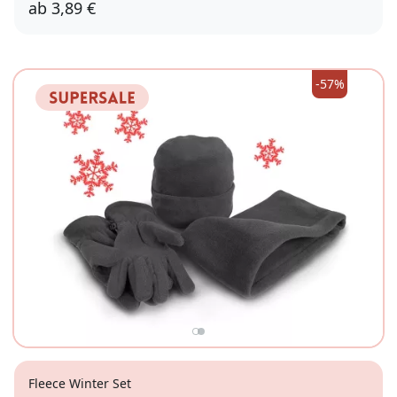
ab
3,89 €
XL (42-43)
S (36-37)
XXL (44-46)
-57%
Fleece Winter Set