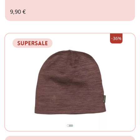
9,90 €
L
-36%