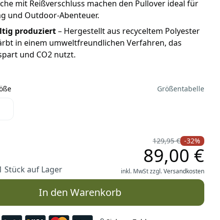
che mit Reißverschluss machen den Pullover ideal für
tag und Outdoor-Abenteuer.
tig produziert
– Hergestellt aus recyceltem Polyester
rbt in einem umweltfreundlichen Verfahren, das
spart und CO2 nutzt.
röße
Größentabelle
Größe
129,95 €
-32%
89,00 €
1 Stück auf Lager
inkl. MwSt zzgl.
Versandkosten
In den Warenkorb