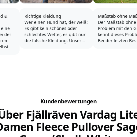
nd &
Richtige Kleidung
Maßstab ohne Ma
Wer einen Hund hat, der weiß:
Der Maßstab ohne
 eine
Es gibt kein schönes oder
Problem mit den 
ei der
schlechtes Wetter, es gibt nur
kennt dieses Probl
erem
die falsche Kleidung. Unser
Bei der letzten Bes
elbst
Hund muss bei jedem Wetter
passte die Jacke i
mehrmals täglich nach
und bei der heuti
in paar
draußen. Daher sollte uns die
Lieferung ist Größe
richtige Kleidung sehr wichtig
klein? Wie kann d
sein.
passieren?
sport
igen
Spätestens wenn man das
Was im Kaufhaus b
 ob wir
erste Mal vom Regen...
schwierig ist, wird
Bereich...
Kundenbewertungen
Über Fjällräven Vardag Lit
Damen Fleece Pullover Sag