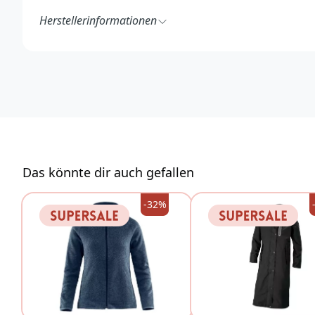
Herstellerinformationen
Fenix Outdoor E-Com AB
Brogatan 141
894 35 Själevad
Schweden
https://www.fjallraven.com/de/de-de/
ecom@fenixoutdoor.se
Das könnte dir auch gefallen
-32%