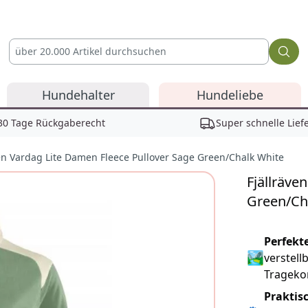
Hundehalter
Hundeliebe
30 Tage Rückgaberecht
Super schnelle Lief
ven Vardag Lite Damen Fleece Pullover Sage Green/Chalk White
Fjällräve
Green/Ch
Reviews
Perfekt
🏞
verstel
Tragekom
Praktis