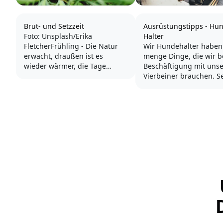
Brut- und Setzzeit
Ausrüstungstipps - Hu
Foto: Unsplash/Erika
Halter
FletcherFrühling - Die Natur
Wir Hundehalter haben
erwacht, draußen ist es
menge Dinge, die wir b
wieder wärmer, die Tage
Beschäftigung mit uns
werden länger und wir sind
Vierbeiner brauchen. S
mit unserem Hund gerne
der kleine Spaziergang
lange unterwegs. Die meisten
benötigt häufig schon e
Hunde blühen im Frühjahr auf
Utensilien.
- es macht einfach mehr Spaß
zu rennen und spielen, wenn
Je aktiver wir im Hunde
die Sonne...
sind, umso mehr benöt
wir an Ausrüstung. Egal
einen Klicker nutzen,...