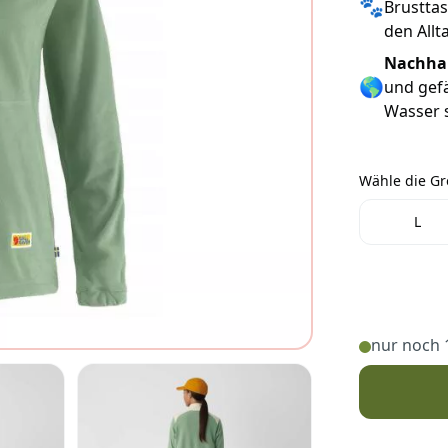
🐾
Brusttas
den All
Nachhal
🌎
und gefä
Wasser 
Wähle die G
Wähle die 
L
nur noch 