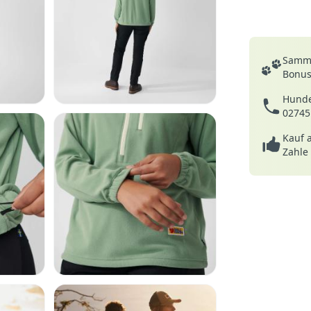
Deine Vortei
Samme
Bonusp
Hunde
02745
Kauf 
Zahle