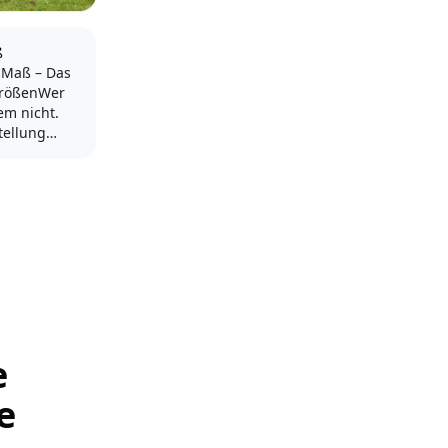
ß
 Maß – Das
GrößenWer
em nicht.
tellung
n Größe 38
gen
 38 viel zu
as denn
ereits
 im
e
e