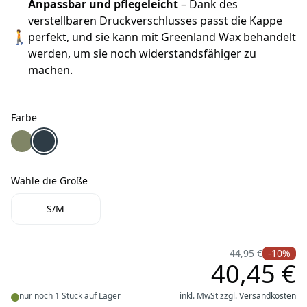
Anpassbar und pflegeleicht
– Dank des
verstellbaren Druckverschlusses passt die Kappe
🚶
perfekt, und sie kann mit Greenland Wax behandelt
werden, um sie noch widerstandsfähiger zu
machen.
Farbe
Farbe
Fjällräven Badge Långtradarkeps Sommerkappe Green
Fjällräven Badge Långtradarkeps Sommerkappe Nav
Wähle die Größe
Wähle die Größe
S/M
44,95 €
-10%
40,45 €
nur noch 1 Stück auf Lager
inkl. MwSt zzgl.
Versandkosten