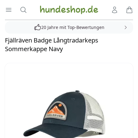
Hundeshop.de
Menü öffnen
Suche
Kundenko
Ware
20 Jahre mit Top-Bewertungen
Fjällräven Badge Långtradarkeps
Sommerkappe Navy
Reviews
Bilder