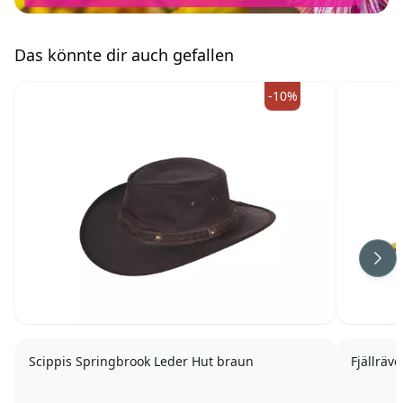
Das könnte dir auch gefallen
-10%
Wei
Scippis Springbrook Leder Hut braun
Fjällräv