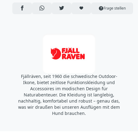
894 35 Själevad
AUF FACEBOOK TEILEN
ÜBER WHATSAPP TEILEN
AUF TWITTER TEILEN
ARTIKEL AUF DIE MERKLISTE
Frage stellen
Schweden
https://www.fjallraven.com/de/de-de/
ecom@fenixoutdoor.se
Fjällräven, seit 1960 die schwedische Outdoor-
Ikone, bietet zeitlose Funktionskleidung und
Accessoires im modischen Design für
Naturabenteuer. Die Kleidung ist langlebig,
nachhaltig, komfortabel und robust – genau das,
was wir draußen bei unseren Ausflügen mit dem
Hund brauchen.