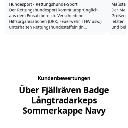
Hundesport - Rettungshunde-Sport
Maßstab
Der Rettungshundesport kommt ursprünglich
Der Maß
aus dem Einsatzbereich. Verschiedene
GrößenWe
Hilfsorganisationen (DRK, Feuerwehr, THW usw.)
letzten 
unterhalten Rettungshundestaffeln (in
und bei 
Deutschland ausschließlich ehrenamtlich), die
zu klein
bei der Suche nach Vermissten eingesetzt
werden. Je nach Suchgebiet unterscheidet...
Was im K
Bereich..
Kundenbewertungen
Über Fjällräven Badge
Långtradarkeps
Sommerkappe Navy