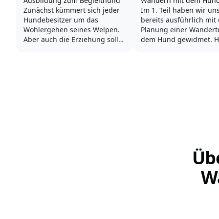
Ausbildung zum Begleithund
Wandern mit dem Hund 
Zunächst kümmert sich jeder
Im 1. Teil haben wir un
Hundebesitzer um das
bereits ausführlich mit
Wohlergehen seines Welpen.
Planung einer Wandert
Aber auch die Erziehung sollte
dem Hund gewidmet. H
bereits kurz nach dem Einzug
gibt es nun ein paar we
des neuen Familienmitglieds
nützliche Tipps, damit 
beginnen. Der Hund soll
Wanderung mit dem
kommen wenn du ihn rufst, er
vierbeinigen Partner z
soll bei dir bleiben wenn du es
gelungenen Erlebnis wi
verlangst, er soll sich auf der
Straße...
Wer mit seinem Hund a
Wanderschaft gehen mö
Üb
W