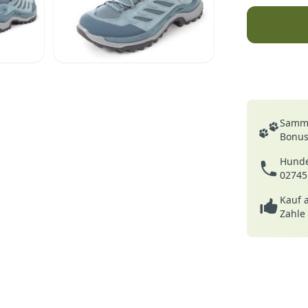
Deine Vortei
Samme
Bonusp
Hunde
02745
Kauf 
Zahle