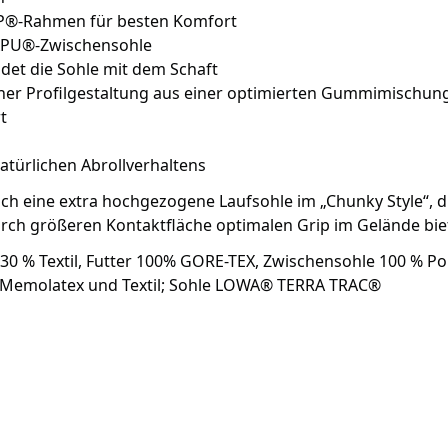
AP®-Rahmen für besten Komfort
APU®-Zwischensohle
ndet die Sohle mit dem Schaft
er Profil­ge­staltung aus einer opti­mierten Gummi­mischun
t
türlichen Abrollverhaltens
h eine extra hoch­ge­zogene Laufsohle im „Chunky Style“, d
adurch größeren Kontakt­fläche optimalen Grip im Gelände bie
. 30 % Textil, Futter 100% GORE-TEX, Zwischensohle 100 % Po
lz, Memolatex und Textil; Sohle LOWA® TERRA TRAC®