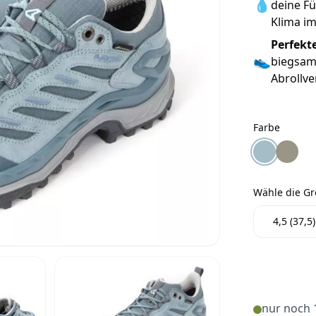
💧
deine Fü
Klima im
Perfekt
👟
biegsame
Abrollv
Farbe
Farbe
Lowa Innov
Lowa I
Wähle die G
Wähle die 
4,5 (37,5)
nur noch 