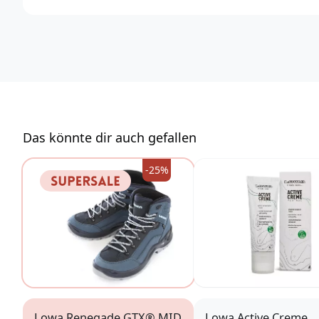
LOWA Sport­schuhe GmbH
Hauptstr. 19
85305 Jetzendorf
Deutschland
https://lowa.com/de/
info@lowa.de
Das könnte dir auch gefallen
-25%
Lowa Renegade GTX® MID
Lowa Active Creme