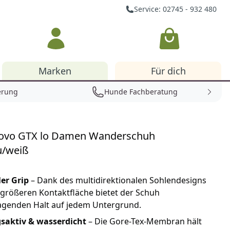
Service: 02745 - 932 480
Warenkorb
Marken
Für dich
erung
Hunde Fachberatung
ovo GTX lo Damen Wanderschuh
u/weiß
er Grip
– Dank des multidirektionalen Sohlendesigns
größeren Kontaktfläche bietet der Schuh
agenden Halt auf jedem Untergrund.
aktiv & wasserdicht
– Die Gore-Tex-Membran hält