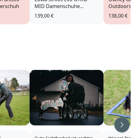
derschuh
MID Damenschuhe
Outdoorschu
jeans/grau
139,00 €
138,00 €
Weiter