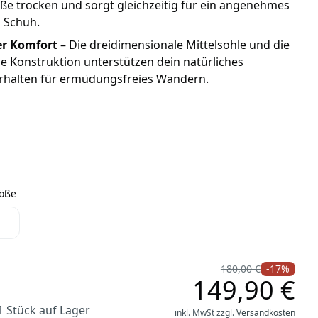
ße trocken und sorgt gleichzeitig für ein angenehmes
 Schuh.
er Komfort
– Die dreidimensionale Mittelsohle und die
 Konstruktion unterstützen dein natürliches
erhalten für ermüdungsfreies Wandern.
o GTX lo Damen Wanderschuh rauchblau/weiß
nnovo GTX lo Damen Wanderschuh seegras/mint
röße
Größe
180,00 €
-17%
149,90 €
1 Stück auf Lager
inkl. MwSt zzgl.
Versandkosten