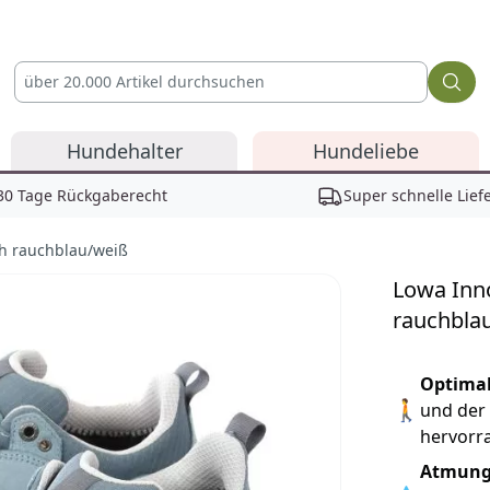
Hundehalter
Hundeliebe
30 Tage Rückgaberecht
Super schnelle Lief
h rauchblau/weiß
Lowa Inn
rauchbla
Reviews
Optimal
🚶
und der 
hervorr
Atmungs