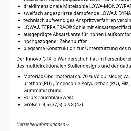
drei­di­men­si­onale Mittelsohle LOWA-MONOWR
zweifach ange­spritzte dämpfende LOWA® DYN
technisch aufwendiges Anspritz­ver­fahren verbi
LOWA® TERRA TRAC® Sohle mit einsatz­spe­zi­fisch
ausge­prägte Absatzkante für hohen Lauf­komfor
hoch­ge­zogener Zehen­puffer
biegsame Konstruktion zur Unterstützung des na
Der Innovo GTX lo Wanderschuh hat im Fersen­bereic
des multi­di­rek­ti­onalen Stol­len­designs und der d
Material: Obermaterial ca. 70 % Veloursleder, ca
urethan (PU) , Innensohle Poly­urethan (PU), Fi
Gummimischung
Farbe: rauchblau/weiß
Größen: 4,5 (37,5) bis 8 (42)
Herstellerinformationen