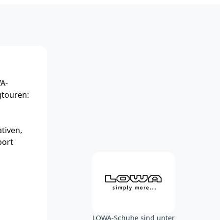
A-
gtouren:
tiven,
port
LOWA-Schuhe sind unter