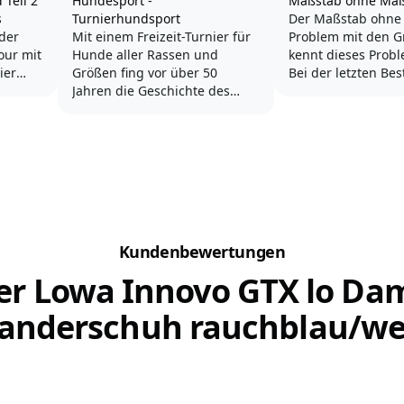
Teil 2
Hundesport -
Maßstab ohne Ma
s
Turnierhundsport
Der Maßstab ohne
 der
Mit einem Freizeit-Turnier für
Problem mit den 
our mit
Hunde aller Rassen und
kennt dieses Probl
ier
Größen fing vor über 50
Bei der letzten Bes
itere
Jahren die Geschichte des
passte die Jacke i
die
Turnierhundsports an. Damit
und bei der heuti
ist Turnierhundsport nach
Lieferung ist Größe
um
dem Gebrauchshundesport
klein? Wie kann d
rd.
die älteste Hundesportart, die
passieren?
in Deutschland betrieben
uf
wird.
Was im Kaufhaus b
chte...
schwierig ist, wird
Turnierhundsport (THS) ist
Bereich...
Kundenbewertungen
kurz erklärt...
er Lowa Innovo GTX lo Da
anderschuh rauchblau/we