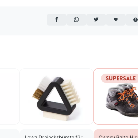
AUF FACEBOOK TEILEN
ÜBER WHATSAPP TEILEN
AUF TWITTER TEILEN
ARTIKEL AUF 
Lowa Dreiecksbürste für
Owney Balto Hig