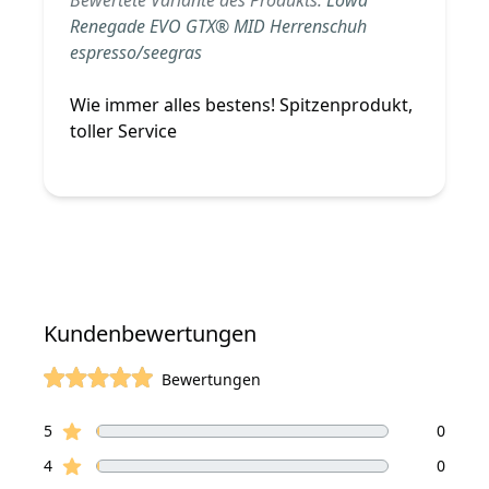
Renegade EVO GTX® MID Herrenschuh
espresso/seegras
Wie immer alles bestens! Spitzenprodukt,
toller Service
Kundenbewertungen
Bewertungen
von 5 Sterne
Sterne Bewertungen
Bewertungen
5
0
Sterne Bewertungen
4
0