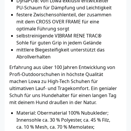
DynaPU®: von Lowa exklusiv entwickelter
PU-Schaum für Dämpfung und Leichtigkeit
festere Zwischensohlenteil, der zusammen
mit dem CROSS OVER FRAME für eine
optimale Führung sorgt
selbstreinigende VIBRAM RENE TRAC®
Sohle für guten Grip in jedem Gelände
mittlere Biege­stei­figkeit unterstützt das
Abrollverhalten
Erfahrung aus über 100 Jahren Entwicklung von
Profi-Outdoorschuhen in höchste Qualität
machen Lowa zu High-Tech Schuhen für
ultimativen Lauf- und Tragekomfort. Ein genialer
Schuh für uns Hundehalter für einen langen Tag
mit deinem Hund draußen in der Natur.
Material: Obermaterial 100% Nubukleder;
Innensohle ca. 30 % Polyester, ca. 45 % Filz,
ca. 10 % Mesh, ca. 70 % Memolatex;