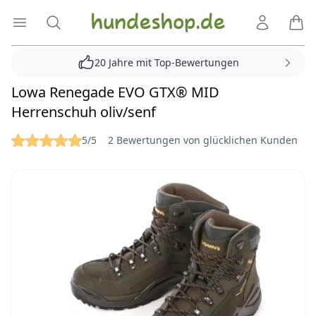
Hundeshop.de
Menü öffnen
Suche
Kundenko
Ware
20 Jahre mit Top-Bewertungen
Lowa Renegade EVO GTX® MID
Herrenschuh oliv/senf
Reviews
5/5
2 Bewertungen von glücklichen Kunden
Bilder