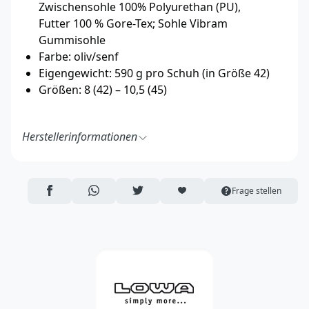
Zwischensohle 100% Polyurethan (PU),
Futter 100 % Gore-Tex; Sohle Vibram
Gummisohle
Farbe: oliv/senf
Eigengewicht: 590 g pro Schuh (in Größe 42)
Größen: 8 (42) – 10,5 (45)
Herstellerinformationen
LOWA Sport­schuhe GmbH
Hauptstr. 19
85305 Jetzendorf
AUF FACEBOOK TEILEN
ÜBER WHATSAPP TEILEN
AUF TWITTER TEILEN
ARTIKEL AUF DIE MERKLISTE
Frage stellen
Deutschland
https://lowa.com/de/
info@lowa.de