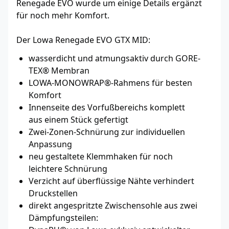
Renegade EVO wurde um einige Details ergänzt
für noch mehr Komfort.
Der Lowa Renegade EVO GTX MID:
wasserdicht und atmungsaktiv durch GORE-
TEX® Membran
LOWA-MONOWRAP®-Rahmens für besten
Komfort
Innenseite des Vorfuß­be­reichs komplett
aus einem Stück gefertigt
Zwei-Zonen-Schnürung zur individuellen
Anpassung
neu gestaltete Klemmhaken für noch
leichtere Schnürung
Verzicht auf über­f­lüssige Nähte verhindert
Druckstellen
direkt ange­spritzte Zwischensohle aus zwei
Dämp­fungs­teilen: