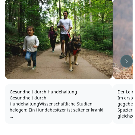
Wei
Gesundheit durch Hundehaltung
Der Lein
Gesundheit durch
Im erste
HundehaltungWissenschaftliche Studien
gegeben
belegen: Ein Hundebesitzer ist seltener krank!
Spazier
gleichze
Die tägliche Berwegung und Aktivität an der
kannst.
frischen Luft stärken Herz, Kreislauf und das
Immunsystem. Doch nicht nur der Körper,
Hier ko