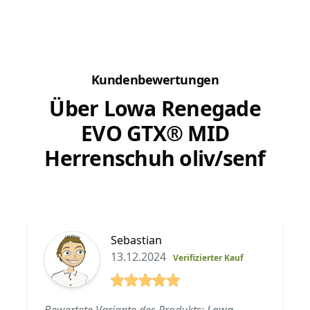
sondern auch die Psyche profitiert von einem...
gemeins
Leine zu
Kundenbewertungen
Über Lowa Renegade
EVO GTX® MID
Herrenschuh oliv/senf
Sebastian
13.12.2024
Verifizierter Kauf
5 von 5 Sterne
Bewertete Variante des Produkts:
Lowa