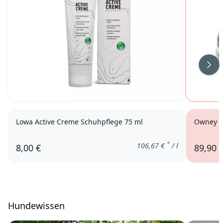
Wei
Lowa Active Creme Schuhpflege 75 ml
Owney B
*
106,67
€
/ l
8,00 €
89,90 
Hundewissen