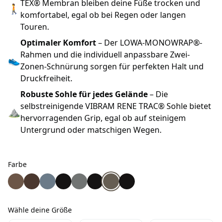
TEX® Membran bleiben deine Füße trocken und
🚶
komfortabel, egal ob bei Regen oder langen
Touren.
Optimaler Komfort
– Der LOWA-MONOWRAP®-
Rahmen und die individuell anpassbare Zwei-
👟
Zonen-Schnürung sorgen für perfekten Halt und
Druckfreiheit.
Robuste Sohle für jedes Gelände
– Die
selbstreinigende VIBRAM RENE TRAC® Sohle bietet
⛰
hervorragenden Grip, egal ob auf steinigem
Untergrund oder matschigen Wegen.
Farbe
Farbe
Lowa Renegade EVO GTX® MID Herrenschuh stein/rotho
Lowa Renegade EVO GTX® MID Herrenschuh espres
Lowa Renegade EVO GTX® MID Herrenschuh ra
Lowa Renegade EVO GTX® MID Herrenschu
Lowa Renegade EVO GTX® MID Herrens
Lowa Renegade EVO GTX® MID Her
Lowa Renegade EVO GTX® MID H
Lowa Renegade EVO GTX® M
Wähle deine Größe