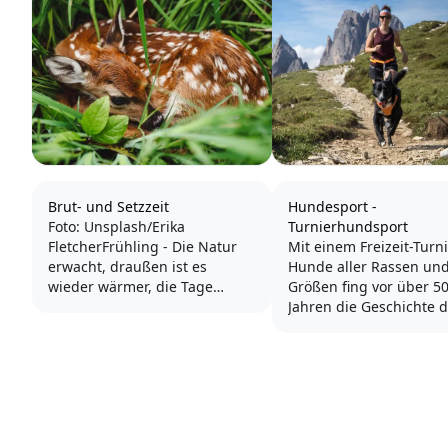
Brut- und Setzzeit
Hundesport -
Foto: Unsplash/Erika
Turnierhundsport
FletcherFrühling - Die Natur
Mit einem Freizeit-Turni
erwacht, draußen ist es
Hunde aller Rassen un
wieder wärmer, die Tage
Größen fing vor über 5
werden länger und wir sind
Jahren die Geschichte 
mit unserem Hund gerne
Turnierhundsports an. 
lange unterwegs. Die meisten
ist Turnierhundsport n
Hunde blühen im Frühjahr auf
dem Gebrauchshundes
- es macht einfach mehr Spaß
die älteste Hundesporta
zu rennen und spielen, wenn
in Deutschland betrieb
die Sonne...
wird.