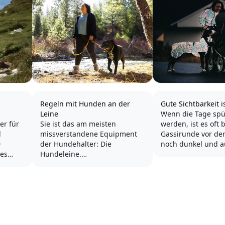
Regeln mit Hunden an der
Gute Sichtbarkeit i
Leine
Wenn die Tage spü
er für
Sie ist das am meisten
werden, ist es oft 
d
missverstandene Equipment
Gassirunde vor der
0
der Hundehalter: Die
noch dunkel und 
des
Hundeleine.
setzt die Dämmer
Damit
früher ein. Von Ok
ach
Eine Leine ist - ganz nüchtern
März finden viele
port
betrachtet - ein Seil, an dem
Spaziergänge mit 
rt, die
ein Tier, meistens ein Hund,
Hunden bei Dunkelh
en
festgehalten und geführt
für Frühaufsteher 
wird.
Lichtsaison oft bere