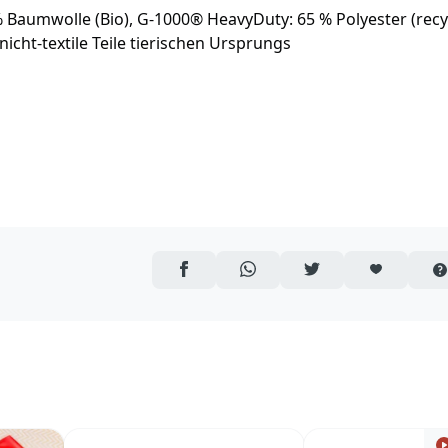
 % Baumwolle (Bio), G-1000® HeavyDuty: 65 % Polyester (recyc
icht-textile Teile tierischen Ursprungs
AUF FACEBOOK TEILEN
ÜBER WHATSAPP TEILEN
AUF TWITTER TEILEN
ARTIKEL AUF 