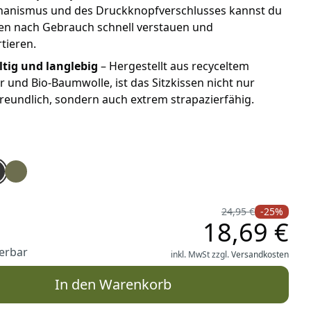
hanismus und des Druckknopfverschlusses kannst du
sen nach Gebrauch schnell verstauen und
tieren.
tig und langlebig
– Hergestellt aus recyceltem
r und Bio-Baumwolle, ist das Sitzkissen nicht nur
eundlich, sondern auch extrem strapazierfähig.
vik Seat Pad Sitzkissen navy
ven Övik Seat Pad Sitzkissen deep patina
llräven Övik Seat Pad Sitzkissen dark grey
Fjällräven Övik Seat Pad Sitzkissen grün
24,95 €
-25%
18,69 €
ferbar
inkl. MwSt zzgl.
Versandkosten
In den Warenkorb