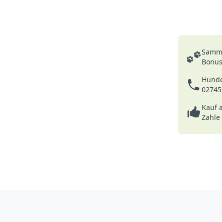
Deine Vortei
Samme
Bonusp
Hunde
02745
Kauf 
Zahle