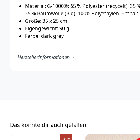
Material: G-1000®: 65 % Polyester (recycelt), 35
35 % Baumwolle (Bio), 100% Polyethylen. Enthält n
Größe: 35 x 25 cm
Eigengewicht: 90 g
Farbe: dark grey
Herstellerinformationen
Fenix Outdoor E-Com AB
Brogatan 141
894 35 Själevad
Schweden
https://www.fjallraven.com/de/de-de/
ecom@fenixoutdoor.se
Das könnte dir auch gefallen
-8%