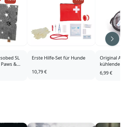
Weiter
Isobed SL
Erste Hilfe-Set für Hunde
Original Aq
t Paws &
kühlendes 
Scottish Gre
10,79 €
6,99 €