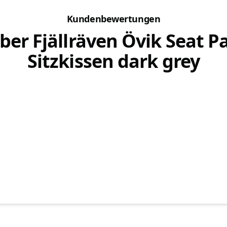
ist
Mit einer Leine wird der Hund
Kundenbewertungen
geleitet und wir bestimmen
seinen...
ber Fjällräven Övik Seat P
Sitzkissen dark grey