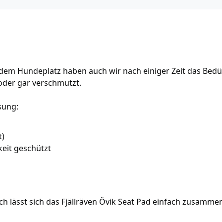
em Hundeplatz haben auch wir nach einiger Zeit das Bedü
t oder gar verschmutzt.
ösung:
t)
keit geschützt
h lässt sich das Fjällräven Övik Seat Pad einfach zusamme