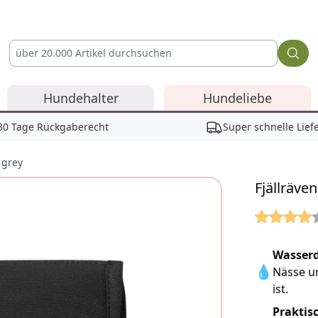
Hundehalter
Hundeliebe
30 Tage Rückgaberecht
Super schnelle Lief
 grey
Fjällräve
Reviews
Wasserd
💧
Nässe un
ist.
Praktis