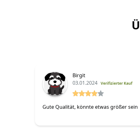
Turnierhundsport (THS) 
kurz erklärt...
Ü
Birgit
03.01.2024
Verifizierter Kauf
4 von 5 Sterne
Gute Qualität, könnte etwas größer sein