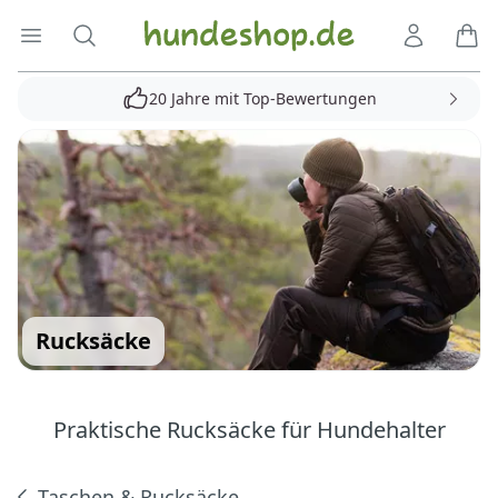
Hundeshop.de
Menü öffnen
Suche
Kundenko
Ware
20 Jahre mit Top-Bewertungen
Rucksäcke
Praktische Rucksäcke für Hundehalter
Taschen & Rucksäcke