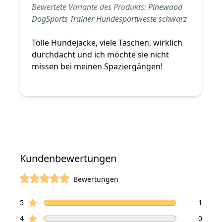
Bewertete Variante des Produkts:
Pinewood
DogSports Trainer Hundesportweste schwarz
Tolle Hundejacke, viele Taschen, wirklich
durchdacht und ich möchte sie nicht
missen bei meinen Spaziergängen!
Kundenbewertungen
Bewertungen
von 5 Sterne
Sterne Bewertungen
Bewertungen
5
1
Sterne Bewertungen
4
0