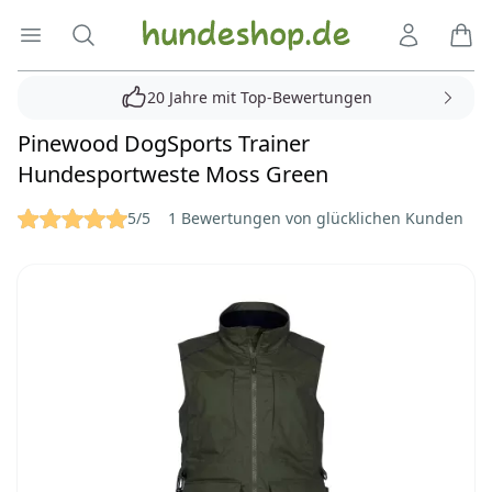
Hundeshop.de
Menü öffnen
Suche
Kundenko
Ware
20 Jahre mit Top-Bewertungen
Pinewood DogSports Trainer
Hundesportweste Moss Green
Reviews
5/5
1 Bewertungen von glücklichen Kunden
Bilder