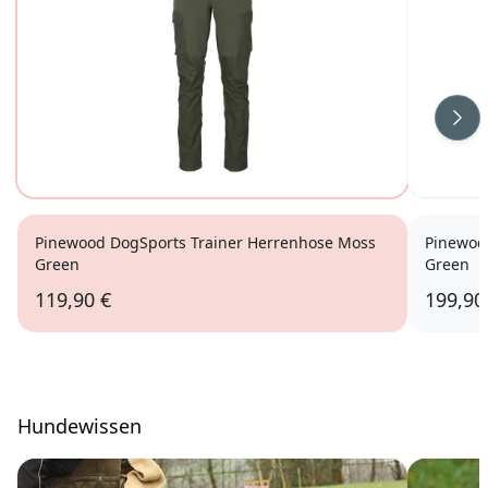
Wei
Pinewood DogSports Trainer Herrenhose Moss
Pinewoo
Green
Green
119,90 €
199,90
Hundewissen