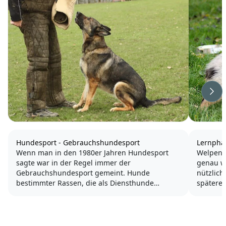
Wei
Hundesport - Gebrauchshundesport
Lernpha
Wenn man in den 1980er Jahren Hundesport
Welpen 
sagte war in der Regel immer der
genau wi
Gebrauchshundesport gemeint. Hunde
nützlich
bestimmter Rassen, die als Diensthunde
späteres
gezüchtet werden, zeigen hier auf sportlicher
täglich 
Ebene ihr Können. Heute ist der
Zuhause
Gebrauchshundesport offen für Hunde aller
Schritt f
Rassen, überwiegend...