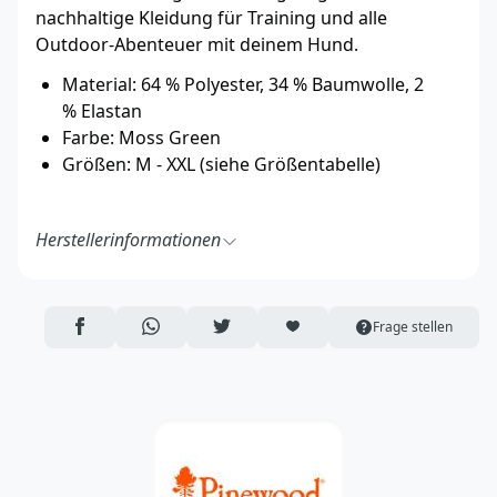
nachhaltige Kleidung für Training und alle
Outdoor-Abenteuer mit deinem Hund.
Material: 64 % Polyester, 34 % Baumwolle, 2
% Elastan
Farbe: Moss Green
Größen: M - XXL (siehe Größentabelle)
Herstellerinformationen
Pinewood AB
Bokåkravägen 4
331 53 Värnamo
AUF FACEBOOK TEILEN
ÜBER WHATSAPP TEILEN
AUF TWITTER TEILEN
ARTIKEL AUF DIE MERKLISTE
Frage stellen
Schweden
https://pinewood.eu/
info@pinewood.se