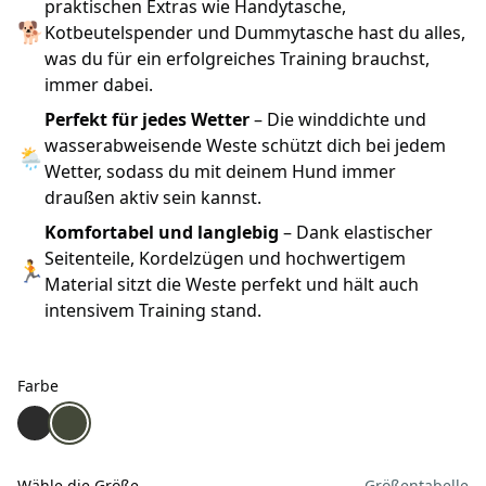
praktischen Extras wie Handytasche,
🐕
Kotbeutelspender und Dummytasche hast du alles,
was du für ein erfolgreiches Training brauchst,
immer dabei.
Perfekt für jedes Wetter
– Die winddichte und
wasserabweisende Weste schützt dich bei jedem
🌦
Wetter, sodass du mit deinem Hund immer
draußen aktiv sein kannst.
Komfortabel und langlebig
– Dank elastischer
Seitenteile, Kordelzügen und hochwertigem
🏃
Material sitzt die Weste perfekt und hält auch
intensivem Training stand.
Farbe
Farbe
Pinewood DogSports Trainer Hundesportweste schwarz
Pinewood DogSports Trainer Hundesportweste Mos
Wähle die Größe
Größentabelle