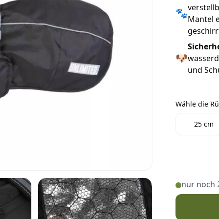
verstell
🐾
Mantel e
geschirr
Sicherh
🐶
wasserdi
und Schu
Wähle die R
Wähle die 
25 cm
nur noch 