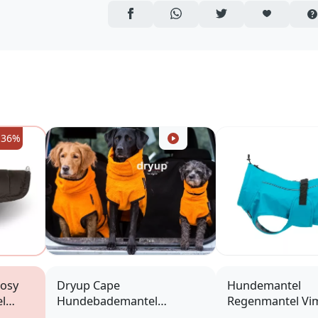
AUF FACEBOOK TEILEN
ÜBER WHATSAPP TEILEN
AUF TWITTER TEILEN
ARTIKEL AUF 
-36%
Cosy
Dryup Cape
Hundemantel
l
Hundebademantel
Regenmantel Vim
clementine