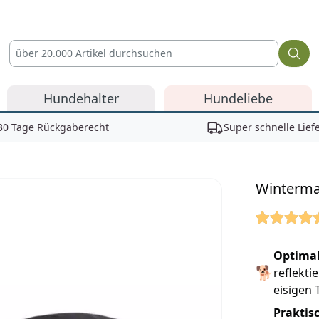
Hundehalter
Hundeliebe
30 Tage Rückgaberecht
Super schnelle Lief
Winterma
Reviews
Optima
🐕
reflekti
eisigen
Praktis