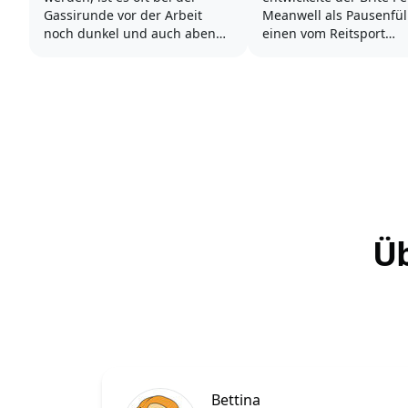
Gassirunde vor der Arbeit
Meanwell als Pausenfül
noch dunkel und auch abends
einen vom Reitsport
setzt die Dämmerung immer
inspirierten Springpar
früher ein. Von Oktober bis
für Hunde. In den 1980
März finden viele
Jahren schwappte der 
Spaziergänge mit unseren
entstandene neue Hun
Hunden bei Dunkelheit statt,
Agility auch nach Deut
für Frühaufsteher beginnt die
über und die Begeister
Lichtsaison oft bereits...
den rasanten...
Üb
Bettina