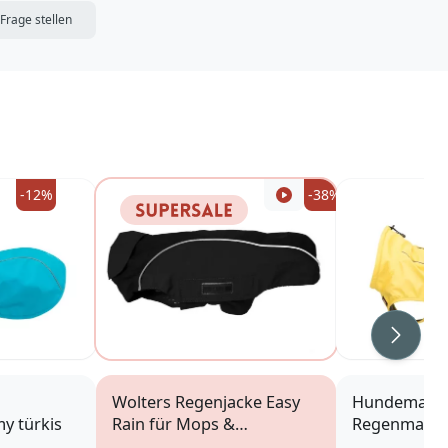
DIE MERKLISTE
Frage stellen
-12%
-38%
Weiter
Wolters Regenjacke Easy
Hundemante
y türkis
Rain für Mops &
Regenmantel
Co.schwarz/schwarz