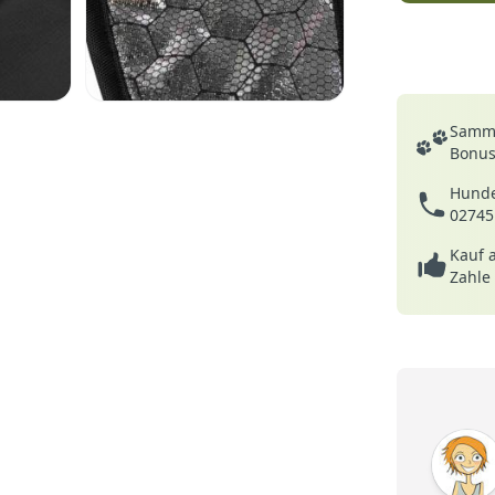
Deine Vortei
Samme
Bonusp
Hunde
02745
Kauf 
Zahle
5 von 5