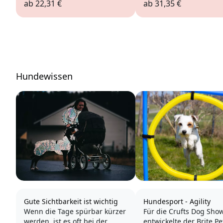
ab
22,31 €
ab
31,35 €
Hundewissen
Gute Sichtbarkeit ist wichtig
Hundesport - Agility
Wenn die Tage spürbar kürzer
Für die Crufts Dog Sho
werden, ist es oft bei der
entwickelte der Brite Pe