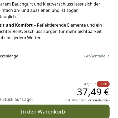
barem Bauchgurt und Klettverschluss lässt sich der
infach an- und ausziehen und ist sogar
tauglich.
eit und Komfort
– Reflektierende Elemente und ein
chter Reißverschluss sorgen für mehr Sichtbarkeit
tz bei jedem Wetter.
ückenlänge
Größentabelle
Rückenlänge
47,99 €
-22%
37,49 €
2 Stück auf Lager
inkl. MwSt zzgl.
Versandkosten
In den Warenkorb