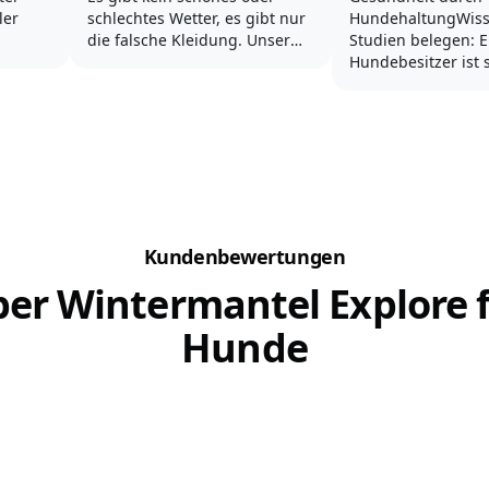
ler
schlechtes Wetter, es gibt nur
HundehaltungWiss
die falsche Kleidung. Unser
Studien belegen: E
cours
Hund muss bei jedem Wetter
Hundebesitzer ist 
er
mehrmals täglich nach
krank!
daraus
draußen. Daher sollte uns die
desport
richtige Kleidung sehr wichtig
Die tägliche Berw
schland
sein.
Aktivität an der fri
ung für
stärken Herz, Krei
Spätestens wenn man das
das Immunsystem.
erste Mal vom Regen...
nur der Körper, s
die Psyche profitie
Kundenbewertungen
einem...
er Wintermantel Explore 
Hunde