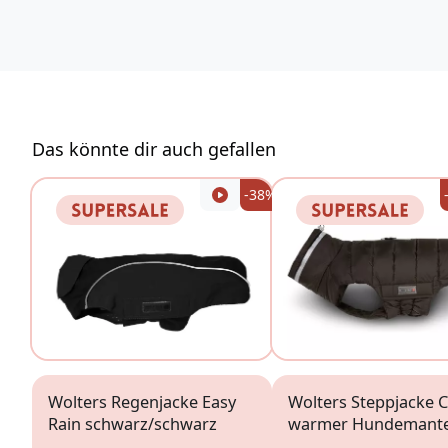
24963 Tarp
Deutschland
https://www.trixie.de/
vertrieb@trixie.de
Das könnte dir auch gefallen
-38%
Wolters Regenjacke Easy
Wolters Steppjacke 
Rain schwarz/schwarz
warmer Hundemante
braun