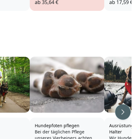
ab
35,64 €
ab
17,59 €
Weiter
Hundepfoten pflegen
Ausrüstungsti
Bei der täglichen Pflege
Halter
unseres Vierbeiners achten
Wir Hundehalt