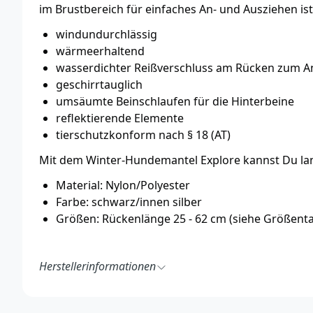
im Brustbereich für einfaches An- und Ausziehen is
windundurchlässig
wärmeerhaltend
wasserdichter Reißverschluss am Rücken zum A
geschirrtauglich
umsäumte Beinschlaufen für die Hinterbeine
reflektierende Elemente
tierschutzkonform nach § 18 (AT)
Mit dem Winter-Hundemantel Explore kannst Du la
Material: Nylon/Polyester
Farbe: schwarz/innen silber
Größen: Rückenlänge 25 - 62 cm (siehe Größenta
Herstellerinformationen
TRIXIE Heimtierbedarf GmbH & Co. KG
Industriestraße 32