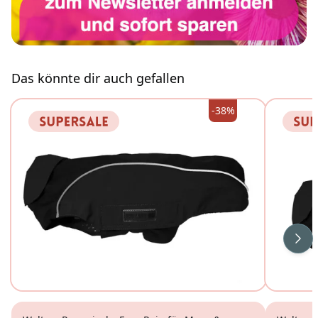
Das könnte dir auch gefallen
-38%
Wei