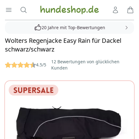
Hundeshop.de
Menü öffnen
Suche
Kundenko
Ware
20 Jahre mit Top-Bewertungen
Wolters Regenjacke Easy Rain für Dackel
schwarz/schwarz
Reviews
12 Bewertungen von glücklichen
4.5/5
Kunden
Bilder