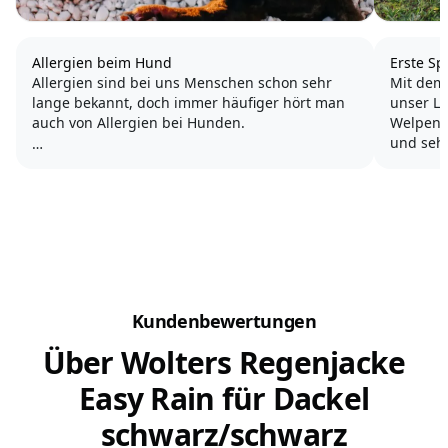
Allergien beim Hund
Erste S
Allergien sind bei uns Menschen schon sehr
Mit dem
lange bekannt, doch immer häufiger hört man
unser Le
auch von Allergien bei Hunden.
Welpen 
und seh
Typische Symptome, bei denen der Verdacht
auf eine Allergie nahe liegt, sind ständig
Sehr sch
wiederkehrender Durchfall und Juckreiz. Aber
Hund auf
auch chronische Entzündungen an...
typische
Kundenbewertungen
Über Wolters Regenjacke
Easy Rain für Dackel
schwarz/schwarz