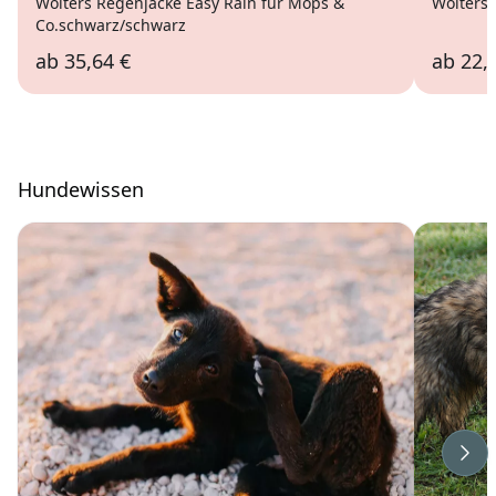
Wolters Regenjacke Easy Rain für Mops &
Wolters
Co.schwarz/schwarz
ab
35,64 €
ab
22,
Hundewissen
Wei