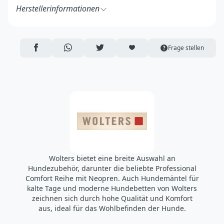
Herstellerinformationen
WOLTERS cat & dog GmbH
Otto-Hahn-Straße 2
27283 Verden
AUF FACEBOOK TEILEN
ÜBER WHATSAPP TEILEN
AUF TWITTER TEILEN
ARTIKEL AUF DIE MERKLISTE
Frage stellen
Deutschland
https://www.wolters-cat-dog.de/
shop@wolters-cat-dog.de
Wolters bietet eine breite Auswahl an
Hundezubehör, darunter die beliebte Professional
Comfort Reihe mit Neopren. Auch Hundemäntel für
kalte Tage und moderne Hundebetten von Wolters
zeichnen sich durch hohe Qualität und Komfort
aus, ideal für das Wohlbefinden der Hunde.