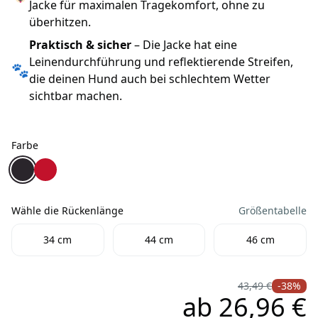
Jacke für maximalen Tragekomfort, ohne zu
überhitzen.
Praktisch & sicher
– Die Jacke hat eine
Leinendurchführung und reflektierende Streifen,
🐾
die deinen Hund auch bei schlechtem Wetter
sichtbar machen.
Farbe
Farbe
Wolters Regenjacke Easy Rain für Dackel schwarz/schwa
Wolters Regenjacke Easy Rain für Dackel schwarz/ro
Wähle die Rückenlänge
Größentabelle
Wähle die Rückenlänge
34 cm
44 cm
46 cm
43,49 €
-38%
ab
26,96 €