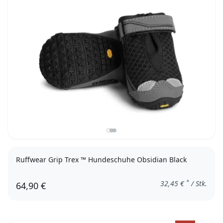
Ruffwear Grip Trex ™ Hundeschuhe Obsidian Black
*
32,45
€
/ Stk.
64,90 €
44mm
76mm
83mm
70mm
64mm
57mm
51mm
38mm