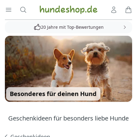
Hundeshop.de
Menü öffnen
Suche
Kundenko
Ware
20 Jahre mit Top-Bewertungen
Besonderes für deinen Hund
Geschenkideen für besonders liebe Hunde
Geschenkideen