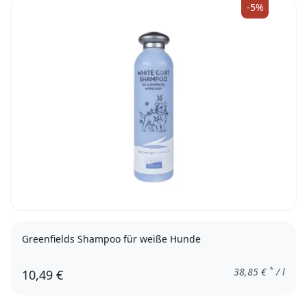
-5%
Greenfields Shampoo für weiße Hunde
*
38,85
€
/ l
10,49 €