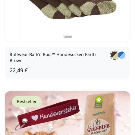
Ruffwear Bark’n Boot™ Hundesocken Earth
Brown
22,49 €
3,8 - 4,4cm
5,1 - 5,7cm
6,4 - 7,0cm
7,6 - 8,3cm
Bestseller