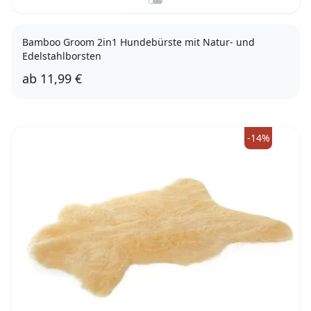
Bamboo Groom 2in1 Hundebürste mit Natur- und
Edelstahlborsten
ab
11,99 €
S/M
L
-14%