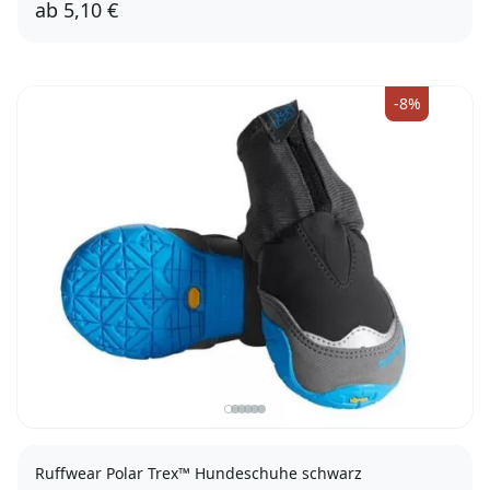
ab
5,10 €
12cm
18cm
20cm
-8%
Ruffwear Polar Trex™ Hundeschuhe schwarz