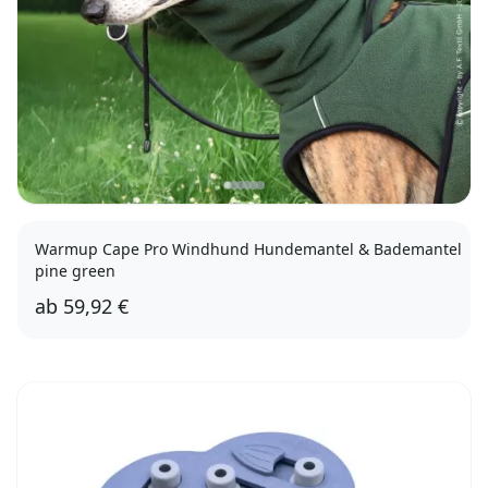
Warmup Cape Pro Windhund Hundemantel & Bademantel
pine green
ab
59,92 €
XS (51cm)
2XL (77cm)