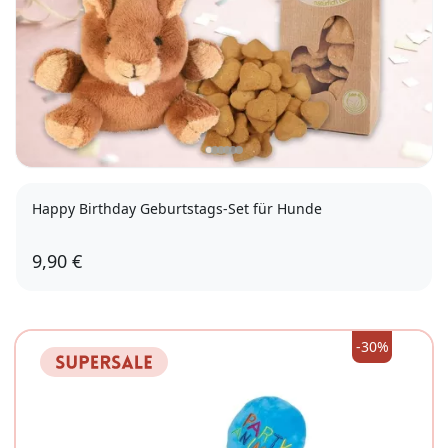
Happy Birthday Geburtstags-Set für Hunde
9,90 €
Moosgummiball, Keksdieb Apfelmus
Spieltau, Keksdieb Apfelmus
Plüschtier, Keksdieb Apfelmus
-30%
Moosgummiball, Keksdieb Karotten
Spieltau, Keksdieb Karotten
Plüschtier, Keksdieb Karotten