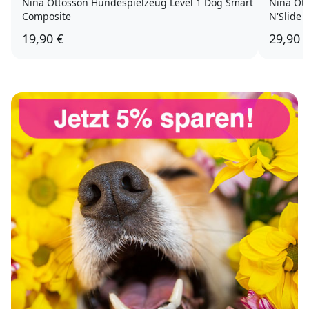
Nina Ottosson Hundespielzeug Level 1 Dog Smart
Nina Ott
Composite
N'Slide 
19,90 €
29,90 