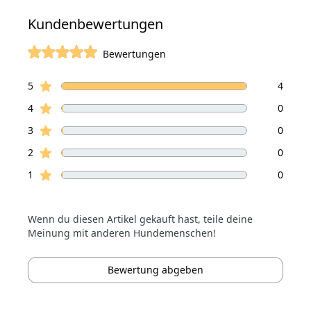
Kundenbewertungen
Bewertungen
von 5 Sterne
Sterne Bewertungen
Bewertungen
5
4
Sterne Bewertungen
4
0
Sterne Bewertungen
3
0
Sterne Bewertungen
2
0
Sterne Bewertungen
1
0
Wenn du diesen Artikel gekauft hast, teile deine
Meinung mit anderen Hundemenschen!
Bewertung abgeben