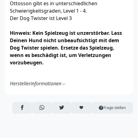
Ottosson gibt es in unterschiedlichen
Schwierigkeitsgraden, Level 1 - 4.
Der Dog Twister ist Level 3
Hinweis: Kein Spielzeug ist unzerstörbar. Lass
Deinen Hund nicht unbeaufsichtigt mit dem
Dog Twister spielen. Ersetze das Spielzeug,
wenn es beschädigt ist, um Verletzungen
vorzubeugen.
Herstellerinformationen
Outward Hound Nina Ottosson AB
Nina Ottosson
Bankliden 3A
AUF FACEBOOK TEILEN
ÜBER WHATSAPP TEILEN
AUF TWITTER TEILEN
ARTIKEL AUF DIE MERKLISTE
Frage stellen
691 32 Karlskoga
Schweden
https://www.nina-ottosson.com/
info@nina-ottosson.com