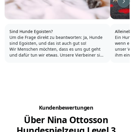
Wei
Sind Hunde Egoisten?
Alleineb
Um die Frage direkt zu beantworten: Ja, Hunde
Ein Hund
sind Egoisten, und das ist auch gut so!
wenn er zu kr
Wir Menschen möchten, dass es uns gut geht
unser Vi
und dafür tun wir etwas. Unsere Vierbeiner sind
ihm eine Urangst aus und er glaubt, wir hätten
genauso „gestrickt“ und das hat einen
uns von ihm 
biologischen Hintergrund, denn wem es gut
gelasse
geht, der kann einen...
gering...
Kundenbewertungen
Über Nina Ottosson
Hundespielzeug Level 3