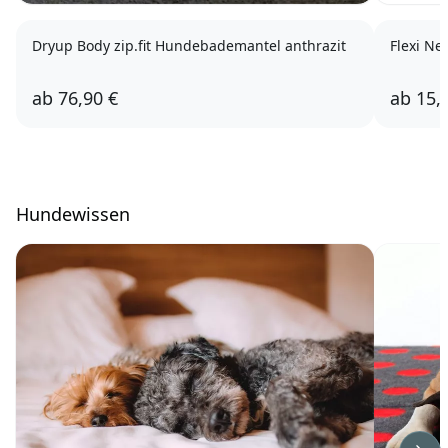
Dryup Body zip.fit Hundebademantel anthrazit
Flexi N
ab
76,90 €
ab
15,
Hundewissen