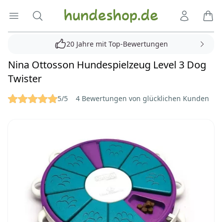
Hundeshop.de
Menü öffnen
Suche
Kundenko
Ware
20 Jahre mit Top-Bewertungen
Nina Ottosson Hundespielzeug Level 3 Dog
Twister
Reviews
5/5
4 Bewertungen von glücklichen Kunden
Bilder