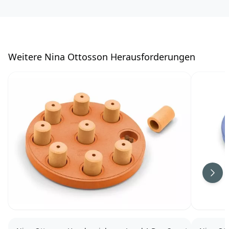
W
eitere Nina Ottosson Herausforderungen
Weit