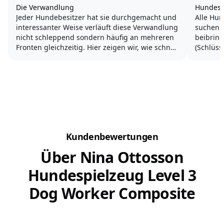
Die Verwandlung
Hundesp
Jeder Hundebesitzer hat sie durchgemacht und
Alle Hun
interessanter Weise verläuft diese Verwandlung
suchen.
nicht schleppend sondern häufig an mehreren
beibrin
Fronten gleichzeitig. Hier zeigen wir, wie schnell
(Schlüss
so ein vierbeiniges Fellwesen den Alltag
macht Sp
komplett umkrempelt und wir eine
Verwandlung durch machen, die wir...
ZOS (Zie
für die v
Kundenbewertungen
Über Nina Ottosson
Hundespielzeug Level 3
Dog Worker Composite