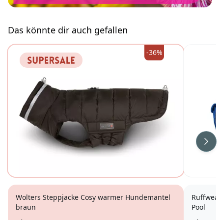
Das könnte dir auch gefallen
-36%
Wei
Wolters Steppjacke Cosy warmer Hundemantel
Ruffwea
braun
Pool