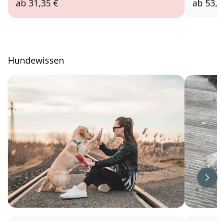
ab
31,35 €
ab
53,
Hundewissen
Wei