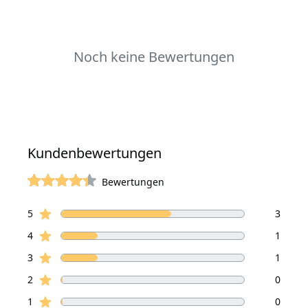
Noch keine Bewertungen
Kundenbewertungen
Bewertungen
von 5 Sterne
Sterne Bewertungen
Bewertungen
5
3
Sterne Bewertungen
4
1
Sterne Bewertungen
3
1
Sterne Bewertungen
2
0
Sterne Bewertungen
1
0