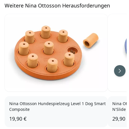
W
eitere Nina Ottosson Herausforderungen
Weit
Nina Ottosson Hundespielzeug Level 1 Dog Smart
Nina Ott
Composite
N'Slide 
19,90 €
29,90 