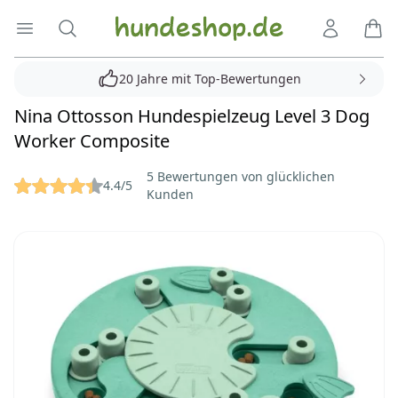
Hundeshop.de
Menü öffnen
Suche
Kundenko
Ware
20 Jahre mit Top-Bewertungen
Nina Ottosson Hundespielzeug Level 3 Dog
Worker Composite
Reviews
5 Bewertungen von glücklichen
4.4/5
Kunden
Bilder