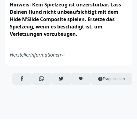
Hinweis: Kein Spielzeug ist unzerstörbar. Lass
Deinen Hund nicht unbeaufsichtigt mit dem
Hide N'Slide Composite spielen. Ersetze das
Spielzeug, wenn es beschädigt ist, um
Verletzungen vorzubeugen.
Herstellerinformationen
Outward Hound Nina Ottosson AB
Nina Ottosson
Bankliden 3A
AUF FACEBOOK TEILEN
ÜBER WHATSAPP TEILEN
AUF TWITTER TEILEN
ARTIKEL AUF DIE MERKLISTE
Frage stellen
691 32 Karlskoga
Schweden
https://www.nina-ottosson.com/
info@nina-ottosson.com