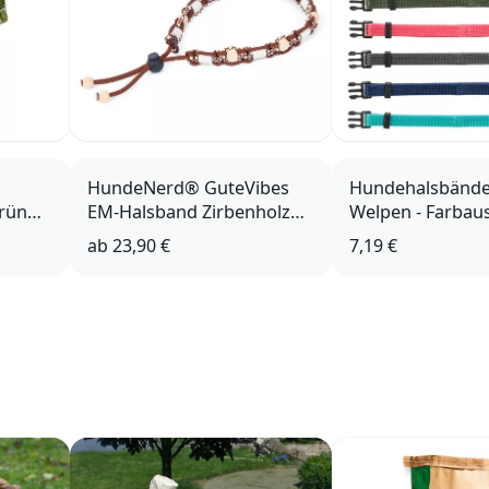
HundeNerd® GuteVibes
Hundehalsbände
grün
EM-Halsband Zirbenholz
Welpen - Farbau
braun
ab
23,90 €
7,19 €