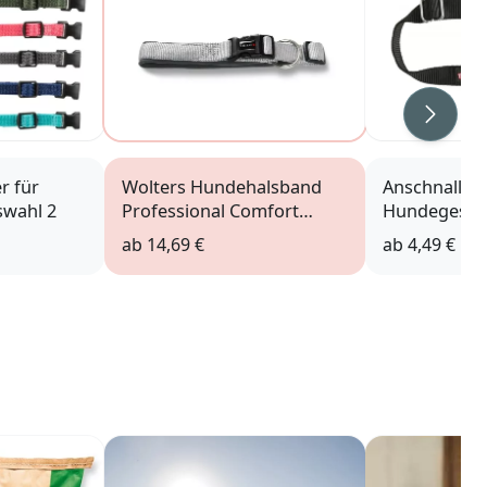
Weiter
r für
Wolters Hundehalsband
Anschnallgu
swahl 2
Professional Comfort
Hundegesch
silber
ab
14,69 €
ab
4,49 €