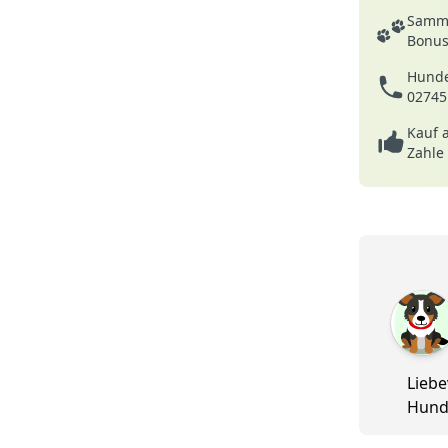
Deine Vortei
Samme
Bonusp
Hunde
02745
Kauf 
Zahle
5 von 5
Liebe
Hund