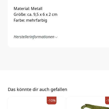
Material: Metall
Größe: ca. 9,5 x 6 x 2 cm
Farbe: mehrfarbig
Herstellerinformationen
Nostalgic-Art Merchandising GmbH
In der Kanonenhalle
Am Borsigturm 156
13507 Berlin
Deutschland
https://www.nostalgic-art.de/
info@nostalgic-art.de
Das könnte dir auch gefallen
-10%
-