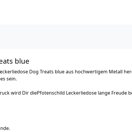
eats blue
Leckerliedose Dog Treats blue aus hochwertigem Metall herg
es sein.
uck wird Dir diePfotenschild Leckerliedose lange Freude b
unde.