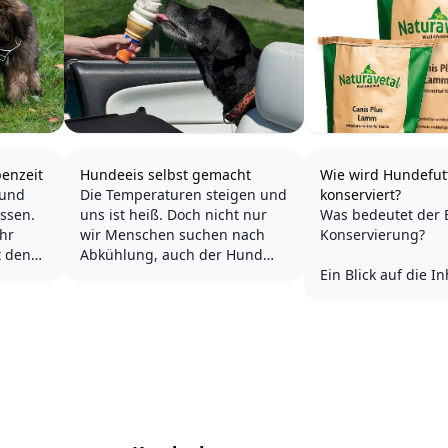
enzeit
Hundeeis selbst gemacht
Wie wird Hundefut
 und
Die Temperaturen steigen und
konserviert?
ssen.
uns ist heiß. Doch nicht nur
Was bedeutet der B
ehr
wir Menschen suchen nach
Konservierung?
t den
Abkühlung, auch der Hund
 Leben.
gerät ins Schwitzen. Eis besitzt
Ein Blick auf die In
ke
eine erfrischende Wirkung
des Hundefutters l
ind,
und ist für uns Menschen eine
Hundehaltern schn
uhause,
dankbare Abwechslung. Und
Gedanken aufkomm
ein
auch unser Hund freut sich
wir ein halbes Stu
tt
über eine kalte Schleckerei an
Lebensmittelchem
heißen...
benötigen, um zu 
was sich im Futter
befindet. Mit den...