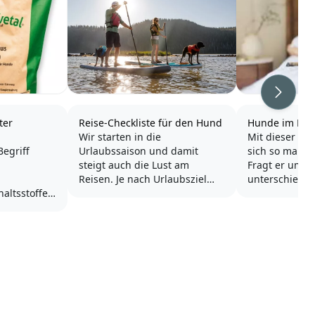
Weiter
ter
Reise-Checkliste für den Hund
Hunde im Bett
Wir starten in die
Mit dieser Fra
egriff
Urlaubssaison und damit
sich so manch
steigt auch die Lust am
Fragt er um Ra
Reisen. Je nach Urlaubsziel
unterschiedli
haltsstoffe
fällt das Gepäck
"Ein Rudelführ
ässt bei uns
unterschiedlich aus. Auch
erhöhte Positi
ell den
unsere Vierbeiner sollten auf
Hund nicht hin
en, dass
Reisen optimal versorgt
Dominanzprob
dium der
werden. Deshalb haben wir
Hund sollte ni
ie
Checklisten für deinen Hund
alleine schon
verstehen,
zusammen gestellt, so kannst
hygienischen..
 überhaupt
du schnell sehen,...