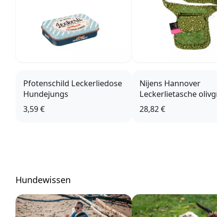
Pfotenschild Leckerliedose
Nijens Hannover
Hundejungs
Leckerlietasche oliv
Pfote HS-724
3,59 €
28,82 €
Hundewissen