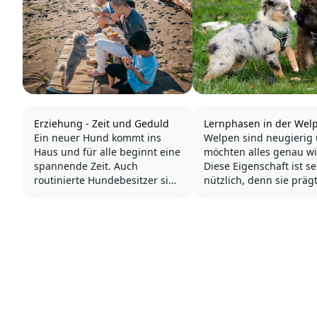
Erziehung - Zeit und Geduld
Lernphasen in der Welp
Ein neuer Hund kommt ins
Welpen sind neugierig
Haus und für alle beginnt eine
möchten alles genau wi
spannende Zeit. Auch
Diese Eigenschaft ist s
routinierte Hundebesitzer sind
nützlich, denn sie präg
jetzt wieder am Anfang einer
Hund für sein späteres
Beziehung. Es liegt an uns,
Während viele Eindrüc
dass daraus eine harmonische
täglich zu verarbeiten s
und gefestigte Verbindung
lernt der Welpe sein Z
wird.
seine Umgebung und s
Umfeld Schritt für Schri
Hunde sind soziale Wesen und
kennen....
fügen sich gerne in eine
Familie...