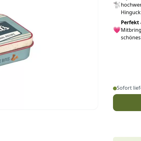
🐩
hochwert
Hinguck
Perfekt
💗
Mitbring
schönes 
Sofort lie