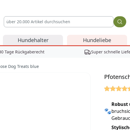
Hundehalter
Hundeliebe
30 Tage Rückgaberecht
Super schnelle Lief
dose Dog Treats blue
Pfotensch
Reviews
Robust 
🐾
bruchsic
Gebrauc
Stylisc