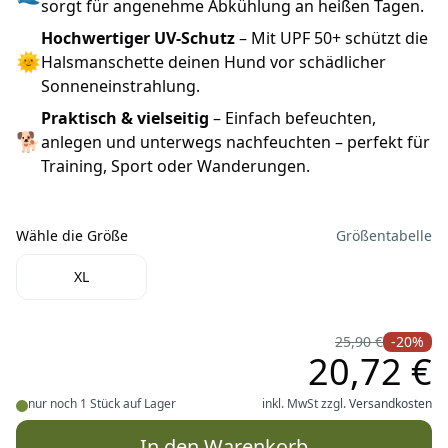
sorgt für angenehme Abkühlung an heißen Tagen.
Hochwertiger UV-Schutz
– Mit UPF 50+ schützt die
🌞
Halsmanschette deinen Hund vor schädlicher
Sonneneinstrahlung.
Praktisch & vielseitig
– Einfach befeuchten,
🐕
anlegen und unterwegs nachfeuchten – perfekt für
Training, Sport oder Wanderungen.
Wähle die Größe
Größentabelle
Wähle die Größe
XL
25,90 €
-20%
20,72 €
nur noch 1 Stück auf Lager
inkl. MwSt zzgl.
Versandkosten
In den Warenkorb