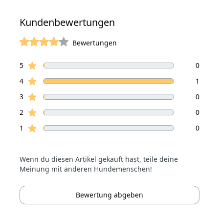
Kundenbewertungen
Bewertungen
von 5 Sterne
Sterne Bewertungen
Bewertungen
5
0
Sterne Bewertungen
4
1
Sterne Bewertungen
3
0
Sterne Bewertungen
2
0
Sterne Bewertungen
1
0
Wenn du diesen Artikel gekauft hast, teile deine
Meinung mit anderen Hundemenschen!
Bewertung abgeben