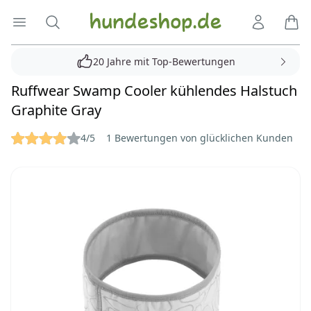
Hundeshop.de
Menü öffnen
Suche
Kundenko
Ware
20 Jahre mit Top-Bewertungen
Ruffwear Swamp Cooler kühlendes Halstuch
Graphite Gray
Reviews
4/5
1 Bewertungen von glücklichen Kunden
Bilder