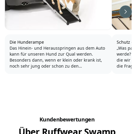
Wei
Die Hunderampe
Schutz 
Das Hinein- und Herausspringen aus dem Auto
„Was pas
kann für unseren Hund zur Qual werden.
werde? B
Besonders dann, wenn er klein oder krank ist,
die wir 
noch sehr jung oder schon zu den
die Fra
Hundesenioren gehört.
Beispiel
viele vo
Im Grunde ist es von Vorteil, wenn alle Hunde
gelenkschonend ins Auto ein- und aussteigen
Schon i
können. Eine...
Kundenbewertungen
Über Ruffwear Swamp