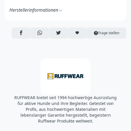
Herstellerinformationen
Ruff Wear Inc.
2843 NW Lolo Drive
Bend, OR 97703
AUF FACEBOOK TEILEN
ÜBER WHATSAPP TEILEN
AUF TWITTER TEILEN
ARTIKEL AUF DIE MERKLISTE
Frage stellen
USA
https://ruffwear.com/
https://ruffwear.com/pages/contact-us
Verantwortliche Person in der EU:
Accapi Group
Tanfield Lea Business Centre
Stanley
Country Durham DH9 9DB
UK
RUFFWEAR bietet seit 1994 hochwertige Ausrüstung
https://www.accapigroup.com/de
für aktive Hunde und ihre Begleiter. Getestet von
info@accapigroup.com
Profis, aus hochwertigen Materialien mit
lebenslanger Garantie hergestellt, begeistern
Ruffwear Produkte weltweit.