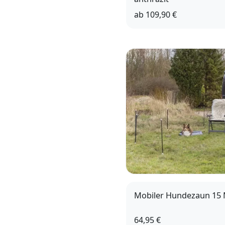
ab
109,90 €
52
62
72
82
9
Mobiler Hundezaun 15 
64,95 €