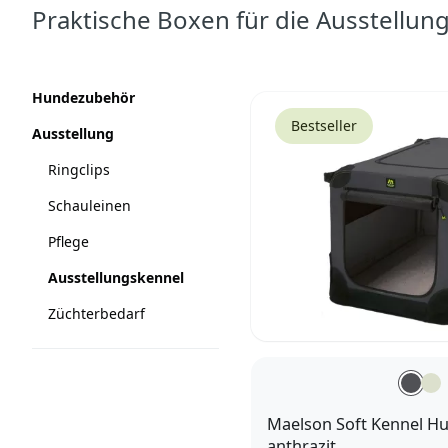
Praktische Boxen für die Ausstellun
Produkte
Kategorien
Hundezubehör
Bestseller
Ausstellung
Ringclips
Schauleinen
Pflege
Ausstellungskennel
Züchterbedarf
Maelson Soft Kennel H
anthrazit