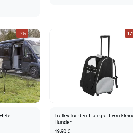
61
91
76
99
2
105
120
-7%
-17
Meter
Trolley für den Transport von klein
Hunden
49,90 €