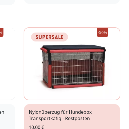
XS-S
S-M
M-L
%
-50%
en
Nylonüberzug für Hundebox
Transportkäfig - Restposten
10,00 €