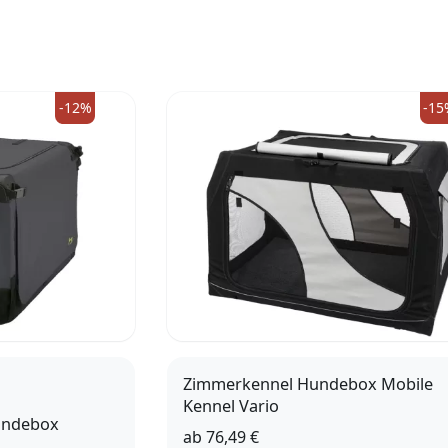
g
-12%
-15
Zimmerkennel Hundebox Mobile
Kennel Vario
undebox
ab
76,49 €