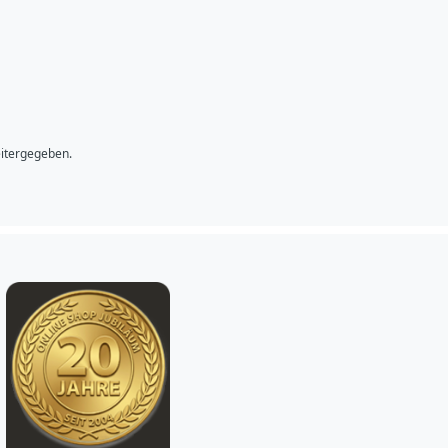
bsenden
eitergegeben.