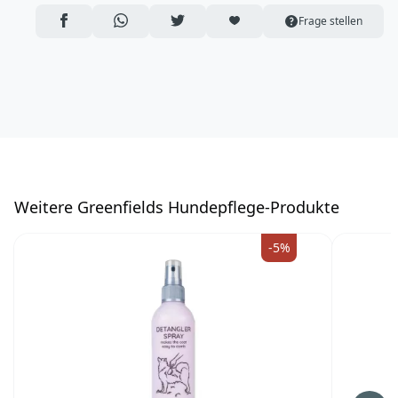
3044 BC, Rotterdam
AUF FACEBOOK TEILEN
ÜBER WHATSAPP TEILEN
AUF TWITTER TEILEN
ARTIKEL AUF DIE MERKLISTE
Frage stellen
Niederlande
https://www.greenfieldscare.com/nl/
info@greenfieldscare.com
W
eitere Greenfields Hundepflege-Produkte
-5%