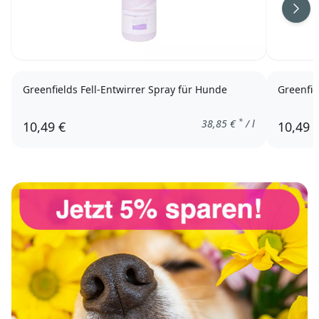
Weit
Greenfields Fell-Entwirrer Spray für Hunde
Greenfi
*
38,85
€
/ l
10,49 €
10,49 