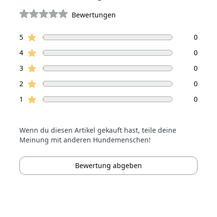
Bewertungen
von 5 Sterne
Sterne Bewertungen
Bewertungen
5
0
Sterne Bewertungen
4
0
Sterne Bewertungen
3
0
Sterne Bewertungen
2
0
Sterne Bewertungen
1
0
Wenn du diesen Artikel gekauft hast, teile deine
Meinung mit anderen Hundemenschen!
Bewertung abgeben