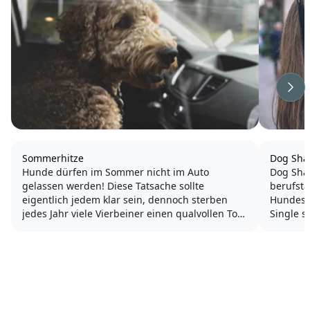
Wei
Sommerhitze
Dog Sha
Hunde dürfen im Sommer nicht im Auto
Dog Shar
gelassen werden! Diese Tatsache sollte
berufstä
eigentlich jedem klar sein, dennoch sterben
Hundes o
jedes Jahr viele Vierbeiner einen qualvollen Tod,
Single s
zurückgelassen im Auto.
beide Eh
Ist nich
Ein Auto, vielleicht sogar noch mit
gesorgt, 
geschlossenen Fenstern, heizt sich ab einer...