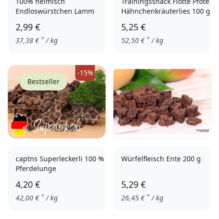
100% heimisch
Trainingssnack Flotte Pfote
Endloswürstchen Lamm
Hähnchenkräuterlies 100 g
2,99 €
5,25 €
*
*
37,38
€
/ kg
52,50
€
/ kg
-15%
Bestseller
captns Superleckerli 100 %
Würfelfleisch Ente 200 g
Pferdelunge
4,20 €
5,29 €
*
*
42,00
€
/ kg
26,45
€
/ kg