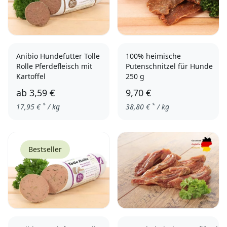
Anibio Hundefutter Tolle
100% heimische
Rolle Pferdefleisch mit
Putenschnitzel für Hunde
Kartoffel
250 g
ab
3,59 €
9,70 €
*
*
17,95
€
/ kg
38,80
€
/ kg
200g
400g
800g
Bestseller