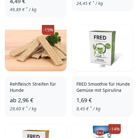
4,49 €
*
24,45
€
/ kg
*
49,89
€
/ kg
-15%
Rehfleisch Streifen für
FRED Smoothie für Hunde
Hunde
Gemüse mit Spirulina
ab
2,96 €
1,69 €
*
*
29,60
€
/ kg
8,45
€
/ kg
100gr.
250gr.
500gr.
-14%