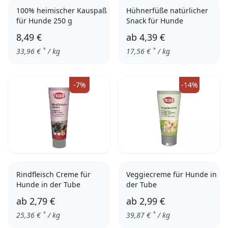
100% heimischer Kauspaß
Hühnerfüße natürlicher
für Hunde 250 g
Snack für Hunde
8,49 €
ab
4,39 €
*
*
33,96
€
/ kg
17,56
€
/ kg
250 g
500 g
-7%
-14%
Rindfleisch Creme für
Veggiecreme für Hunde in
Hunde in der Tube
der Tube
ab
2,79 €
ab
2,99 €
*
*
25,36
€
/ kg
39,87
€
/ kg