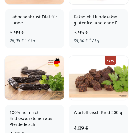
Hähnchenbrust Filet für
Keksdieb Hundekekse
Hunde
glutenfrei und ohne Ei
5,99 €
3,95 €
*
*
26,95
€
/ kg
39,50
€
/ kg
Quark & Zimt
-8%
100% heimisch
Würfelfleisch Rind 200 g
Endloswürstchen aus
Pferdefleisch
4,89 €