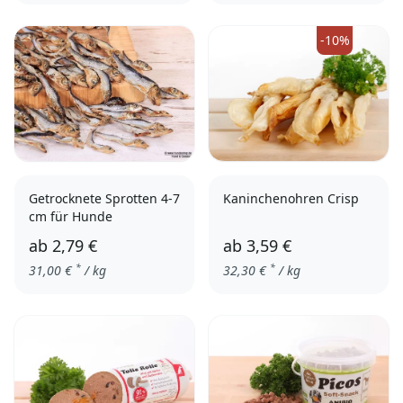
3er Pack
einzeln
-10%
Getrocknete Sprotten 4-7
Kaninchenohren Crisp
cm für Hunde
ab
2,79 €
ab
3,59 €
*
*
31,00
€
/ kg
32,30
€
/ kg
100 g
250 g
100 g
500 g
1000 g