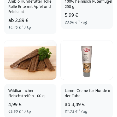
Anibio Hundefutter Tolle
100% heimisch Putenflügel
Rolle Ente mit Apfel und
250 g
Feldsalat
5,99 €
ab
2,89 €
*
23,96
€
/ kg
*
14,45
€
/ kg
400g
Wildkaninchen
Lamm Creme für Hunde in
Fleischstreifen 100 g
der Tube
4,99 €
ab
3,49 €
*
*
49,90
€
/ kg
31,73
€
/ kg