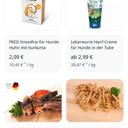
FRED Smoothie für Hunde
Leberwurst-Hanf-Creme
Huhn mit Kurkuma
für Hunde in der Tube
2,09 €
ab
2,99 €
*
*
10,45
€
/ kg
39,87
€
/ kg
einzeln
3er Pack