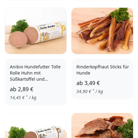
3er Pack
einzeln
einzeln
3er Pack
Anibio Hundefutter Tolle
Rinderkopfhaut Sticks für
Rolle Huhn mit
Hunde
Süßkartoffel und
ab
3,49 €
Kokosflocken
ab
2,89 €
*
34,90
€
/ kg
*
14,45
€
/ kg
300 g
400g