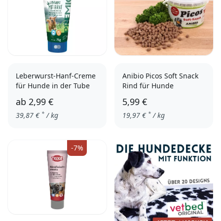
Leberwurst-Hanf-Creme
Anibio Picos Soft Snack
für Hunde in der Tube
Rind für Hunde
ab
2,99 €
5,99 €
*
*
39,87
€
/ kg
19,97
€
/ kg
einzeln
3er Pack
-7%