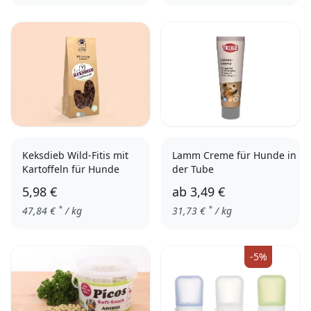
einzeln
3er Pack
Keksdieb Wild-Fitis mit
Lamm Creme für Hunde in
Kartoffeln für Hunde
der Tube
5,98 €
ab
3,49 €
*
*
47,84
€
/ kg
31,73
€
/ kg
3er Pack
einzeln
-5%