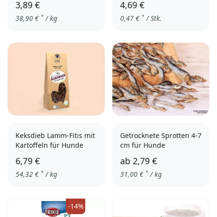
3,89 €
4,69 €
*
*
38,90
€
/ kg
0,47
€
/ Stk.
Keksdieb Lamm-Fitis mit
Getrocknete Sprotten 4-7
Kartoffeln für Hunde
cm für Hunde
6,79 €
ab
2,79 €
*
*
54,32
€
/ kg
31,00
€
/ kg
100 g
250 g
-14%