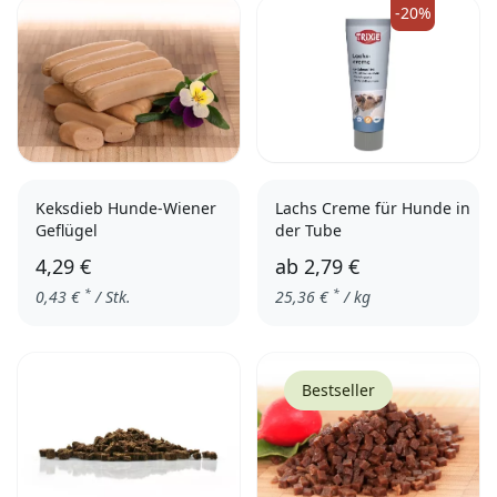
-20%
Keksdieb Hunde-Wiener
Lachs Creme für Hunde in
Geflügel
der Tube
4,29 €
ab
2,79 €
*
*
0,43
€
/ Stk.
25,36
€
/ kg
Bestseller