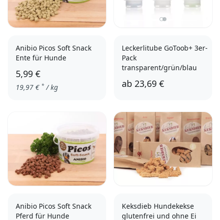
Anibio Picos Soft Snack
Leckerlitube GoToob+ 3er-
Ente für Hunde
Pack
transparent/grün/blau
5,99 €
ab
23,69 €
*
19,97
€
/ kg
53 ml
100 ml
Anibio Picos Soft Snack
Keksdieb Hundekekse
Pferd für Hunde
glutenfrei und ohne Ei