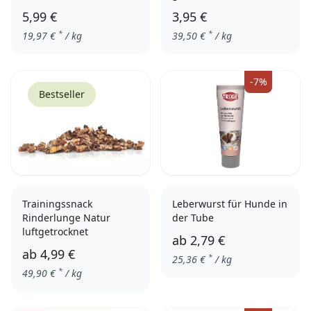
5,99 €
3,95 €
*
*
19,97
€
/ kg
39,50
€
/ kg
Quark & Zimt
-7%
Bestseller
Trainingssnack
Leberwurst für Hunde in
Rinderlunge Natur
der Tube
luftgetrocknet
ab
2,79 €
ab
4,99 €
*
25,36
€
/ kg
*
49,90
€
/ kg
einzeln
3er Pack
100gr.
1000gr.