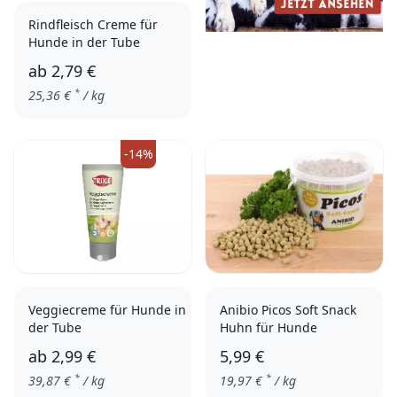
Rindfleisch Creme für
Hunde in der Tube
ab
2,79 €
*
25,36
€
/ kg
3er Pack
einzeln
-14%
Veggiecreme für Hunde in
Anibio Picos Soft Snack
der Tube
Huhn für Hunde
ab
2,99 €
5,99 €
*
*
39,87
€
/ kg
19,97
€
/ kg