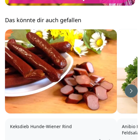
Das könnte dir auch gefallen
Wei
Keksdieb Hunde-Wiener Rind
Anibio H
Feldsala