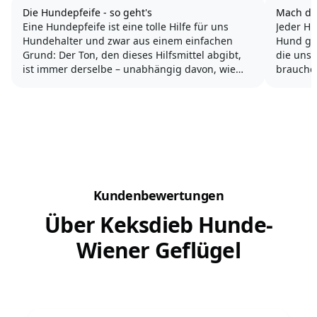
Die Hundepfeife - so geht's
Mach de
Eine Hundepfeife ist eine tolle Hilfe für uns
Jeder H
Hundehalter und zwar aus einem einfachen
Hund gut
Grund: Der Ton, den dieses Hilfsmittel abgibt,
die uns
ist immer derselbe – unabhängig davon, wie
brauchen
unsere Stimmung gerade ist!
Doch wa
glücklic
Denn mal ehrlich: Dein Hund rennt gerade weg
Thema a
– Du bist ärgerlich darüber...
Kundenbewertungen
Über Keksdieb Hunde-
Wiener Geflügel