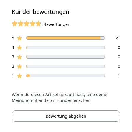
Kundenbewertungen
Bewertungen
von 5 Sterne
Sterne Bewertungen
Bewertungen
5
20
Sterne Bewertungen
4
0
Sterne Bewertungen
3
0
Sterne Bewertungen
2
0
Sterne Bewertungen
1
1
Wenn du diesen Artikel gekauft hast, teile deine
Meinung mit anderen Hundemenschen!
Bewertung abgeben