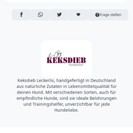
Keksdieb
Platz des Friedens 1
18442 Langendorf / Lüssow
AUF FACEBOOK TEILEN
ÜBER WHATSAPP TEILEN
AUF TWITTER TEILEN
ARTIKEL AUF DIE MERKLISTE
Frage stellen
Deutschland
https://keksdieb.de/
info@keksdieb.de
Keksdieb Leckerlis, handgefertigt in Deutschland
aus natürliche Zutaten in Lebensmittelqualität für
deinen Hund. Mit verschiedenen Sorten, auch für
empfindliche Hunde, sind sie ideale Belohnungen
und Trainingshelfer, unverzichtbar für jede
Hundeliebe.