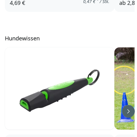
*
0,47
€
/ Stk.
4,69 €
ab
2,8
Hundewissen
Wei