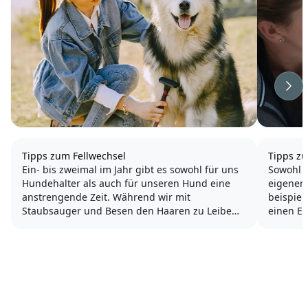
Wei
Tipps zum Fellwechsel
Tipps z
Ein- bis zweimal im Jahr gibt es sowohl für uns
Sowohl 
Hundehalter als auch für unseren Hund eine
eigenen 
anstrengende Zeit. Während wir mit
beispie
Staubsauger und Besen den Haaren zu Leibe
einen Eigengeru
rücken, beginnt für unseren Hund eine
sogar, d
körperlich belastende Zeit. Welche Probleme
man den Geruch des Gegenübers mag. Und als
auftreten können und wie wir unseren...
Hundehal