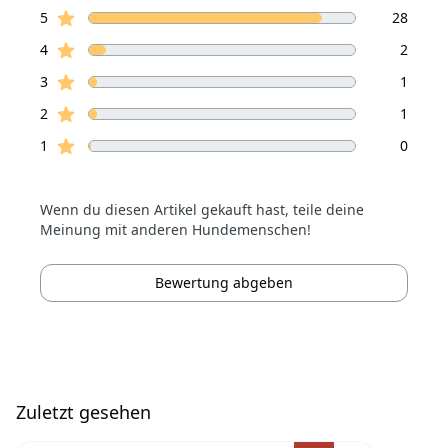
Sterne Bewertungen
Bewertungen
5
28
Sterne Bewertungen
4
2
Sterne Bewertungen
3
1
Sterne Bewertungen
2
1
Sterne Bewertungen
1
0
Wenn du diesen Artikel gekauft hast, teile deine
Meinung mit anderen Hundemenschen!
Bewertung abgeben
Zuletzt gesehen