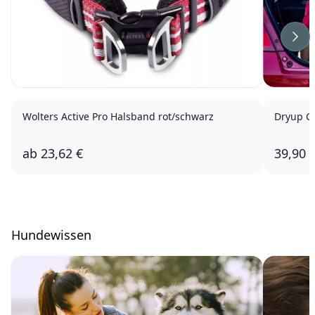
Wei
Wolters Active Pro Halsband rot/schwarz
Dryup C
ab
23,62 €
39,90 
Hundewissen