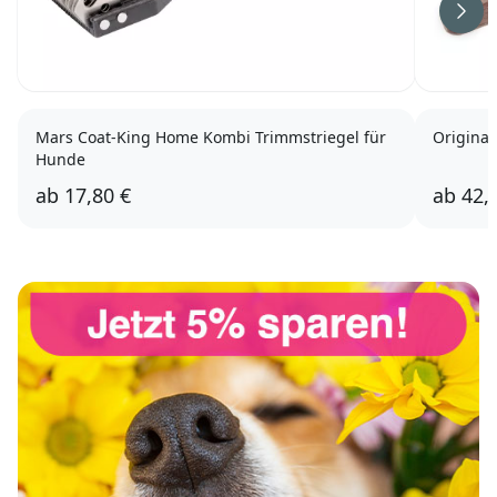
Weit
Mars Coat-King Home Kombi Trimmstriegel für
Original
Hunde
ab
17,80 €
ab
42,