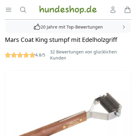
Hundeshop.de
Menü öffnen
Suche
Kundenko
Ware
20 Jahre mit Top-Bewertungen
Mars Coat King stumpf mit Edelholzgriff
Reviews
32 Bewertungen von glücklichen
4.8/5
Kunden
Bilder