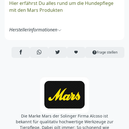
Hier erfährst Du alles rund um die Hundepflege
mit den Mars Produkten
Herstellerinformationen
Alcoso Stahlwarenfabrik GmbH
Bockauerstraße 29
08309 Eibenstock
AUF FACEBOOK TEILEN
ÜBER WHATSAPP TEILEN
AUF TWITTER TEILEN
ARTIKEL AUF DIE MERKLISTE
Frage stellen
Deutschland
https://www.alcoso.com/de/
alcoso@alcoso.com
Die Marke Mars der Solinger Firma Alcoso ist
bekannt für qualitativ hochwertige Werkzeuge zur
Tierpflege. Dabei gilt immer: So schonend wie