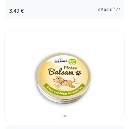
*
69,80
€
/ l
3,49 €