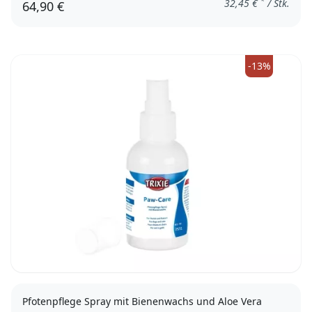
*
32,45
€
/ Stk.
64,90 €
44mm
76mm
83mm
70mm
64mm
57mm
51mm
38mm
-13%
Pfotenpflege Spray mit Bienenwachs und Aloe Vera