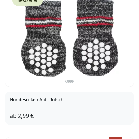
Bestseller
Hundesocken Anti-Rutsch
ab
2,99 €
XXS-XS
XS-S
S-M
M-L
L-XL
L
XL