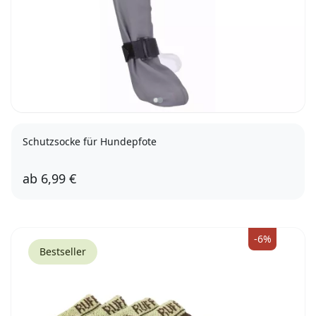
Schutzsocke für Hundepfote
ab
6,99 €
M
L
-6%
Bestseller