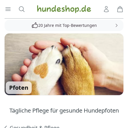
Hundeshop.de
Menü öffnen
Suche
Kundenko
Ware
20 Jahre mit Top-Bewertungen
Pfoten
Tägliche Pflege für gesunde Hundepfoten
Gesundheit & Pflege