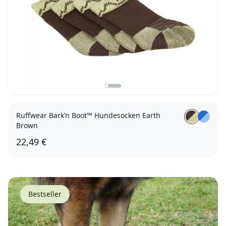
Ruffwear Bark’n Boot™ Hundesocken Earth
Brown
22,49 €
3,8 - 4,4cm
5,1 - 5,7cm
6,4 - 7,0cm
7,6 - 8,3cm
Bestseller