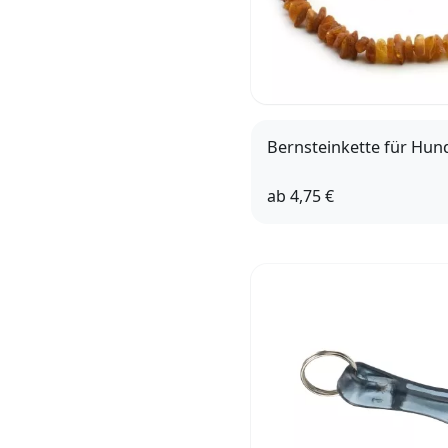
Bernsteinkette für Hun
ab
4,75 €
20cm
30cm
35cm
65cm
3cm Verl