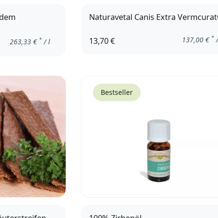
 dem
Naturavetal Canis Extra Vermcura
*
137,00
€
/
13,70 €
*
263,33
€
/ l
Bestseller
uterstreifen
100% Zirbenöl