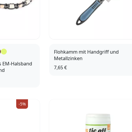
Flohkamm mit Handgriff und
Metallzinken
 EM-Halsband
7,65 €
nd
m
35 - 48cm
m
-5%