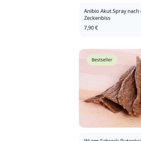
Anibio Akut.Spray nach
Zeckenbiss
7,90 €
Bestseller
Wurm Schreck Putenkrä