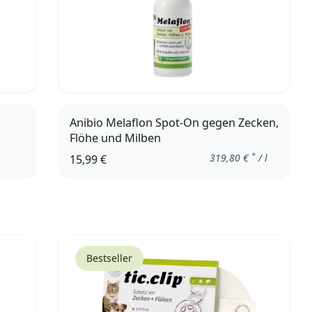
Anibio Melaflon Spot-On gegen Zecken,
Flöhe und Milben
*
319,80
€
/ l
15,99 €
50 ml
Bestseller