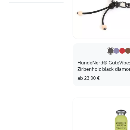
HundeNerd® GuteVibes
Zirbenholz black diamo
ab
23,90 €
22 - 28cm
28 - 38c
45 - 58c