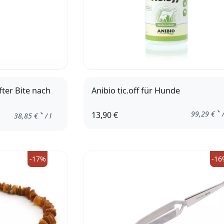
ter Bite nach
Anibio tic.off für Hunde
*
99,29
€
/
13,90 €
*
38,85
€
/ l
-17%
-16