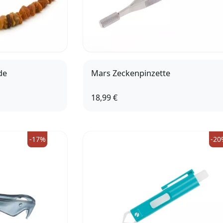
de
Mars Zeckenpinzette
18,99 €
40cm
55cm
ängerung
-17%
-20