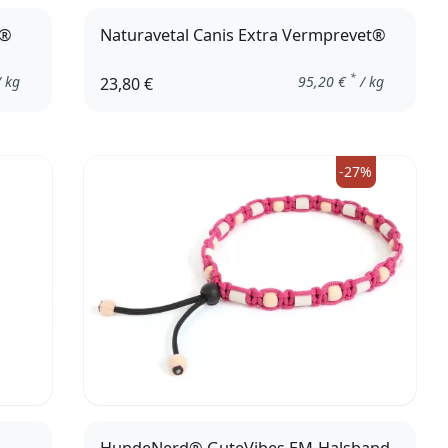
t®
Naturavetal Canis Extra Vermprevet®
*
 kg
95,20
€
/ kg
23,80 €
-27%
HundeNerd® GuteVibes EM-Halsband