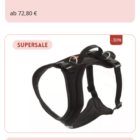
ab
72,80 €
3XS
M
-30%