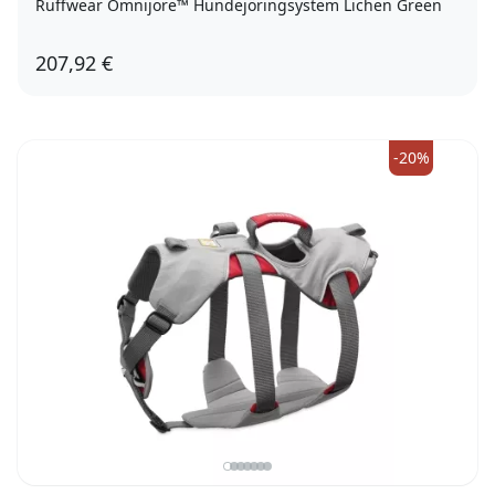
Ruffwear Omnijore™ Hundejöringsystem Lichen Green
207,92 €
Gr. S
-20%