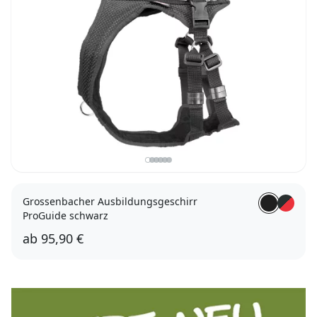
Grossenbacher Ausbildungsgeschirr
ProGuide schwarz
ab
95,90 €
XXS
XS
S
M
L
XL
XXL