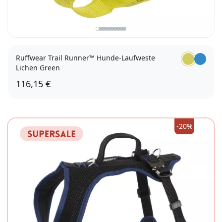
Ruffwear Trail Runner™ Hunde-Laufweste
Lichen Green
116,15 €
M
L/XL
-20%