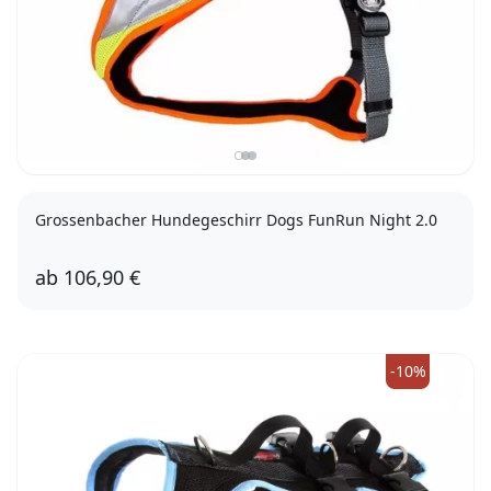
Grossenbacher Hundegeschirr Dogs FunRun Night 2.0
ab
106,90 €
XXS
XS
S
M
L
XL
-10%