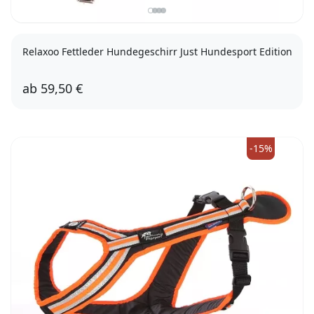
Relaxoo Fettleder Hundegeschirr Just Hundesport Edition
ab
59,50 €
60cm
70cm
80cm
85cm
-15%