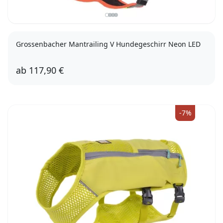
Grossenbacher Mantrailing V Hundegeschirr Neon LED
ab
117,90 €
4XS
3XS
XXS
XS
S
M
L
XL
-7%