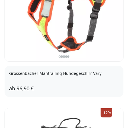
Grossenbacher Mantrailing Hundegeschirr Vary
ab
96,90 €
XXS
XS
M
L
XL
XXL
-12%