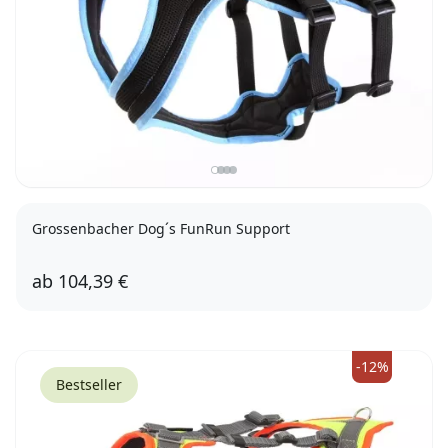
Grossenbacher Dog´s FunRun Support
ab
104,39 €
XXL
3XS
XXS
XS
S
XL
M
L
-12%
Bestseller