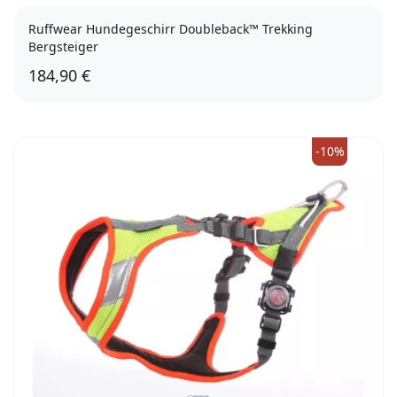
Ruffwear Hundegeschirr Doubleback™ Trekking
Bergsteiger
184,90 €
Gr. XS
Gr. S
Gr. M
-10%