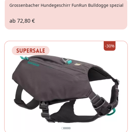
Grossenbacher Hundegeschirr FunRun Bulldogge spezial
ab
72,80 €
3XS
XXS
-30%