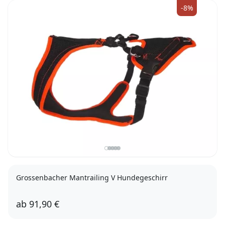
-8%
Grossenbacher Mantrailing V Hundegeschirr
ab
91,90 €
XXXS
XXS
XS
S
M
L
XL