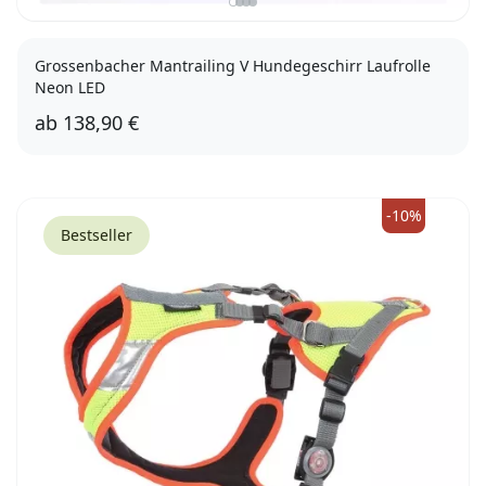
Grossenbacher Mantrailing V Hundegeschirr Laufrolle
Neon LED
ab
138,90 €
XXS
XS
S
M
L
3XS
XL
-10%
Bestseller