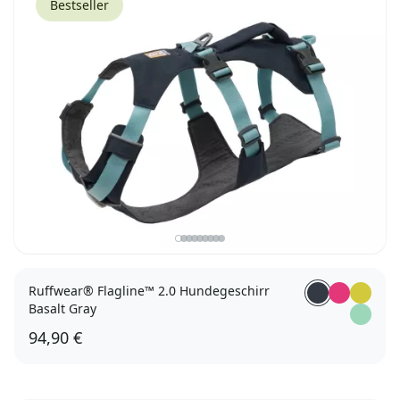
Bestseller
Ruffwear® Flagline™ 2.0 Hundegeschirr
Basalt Gray
94,90 €
XS
S
M
L/XL