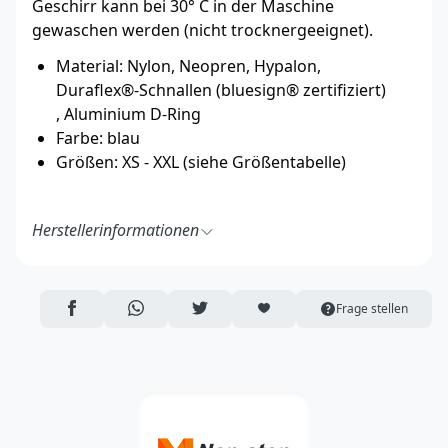
Geschirr kann bei 30° C in der Maschine
gewaschen werden (nicht trocknergeeignet).
Material: Nylon, Neopren, Hypalon,
Duraflex®-Schnallen (bluesign® zertifiziert)
, Aluminium D-Ring
Farbe: blau
Größen: XS - XXL (siehe Größentabelle)
Herstellerinformationen
Non-stop dogwear AS
Holtevegen 395,
2372 Brøttum
AUF FACEBOOK TEILEN
ÜBER WHATSAPP TEILEN
AUF TWITTER TEILEN
ARTIKEL AUF DIE MERKLISTE
Frage stellen
Norway
https://www.nonstopdogwear.com/de/
info@nonstopdogwear.com