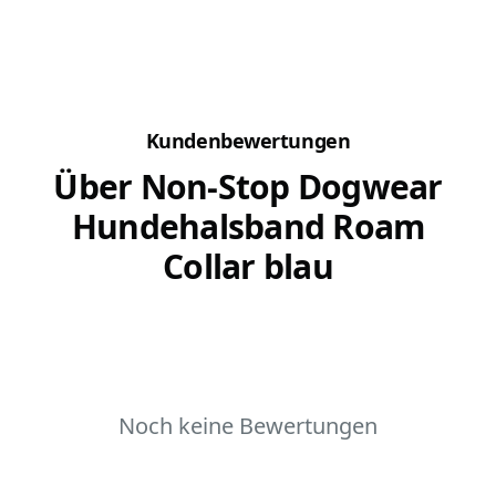
auf der Straße...
Mit eine
bestimm
Kundenbewertungen
Über Non-Stop Dogwear
Hundehalsband Roam
Collar blau
Noch keine Bewertungen