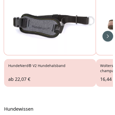
Wei
HundeNerd® V2 Hundehalsband
Wolters
champa
ab
22,07 €
16,44 
Hundewissen