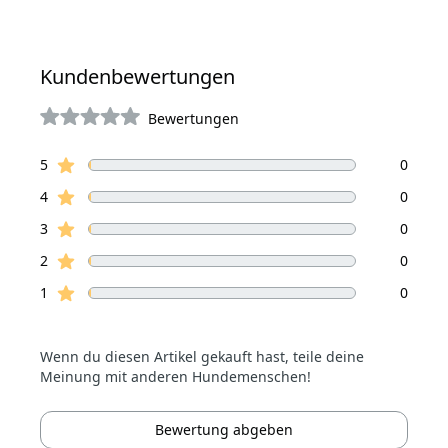
Kundenbewertungen
Bewertungen
von 5 Sterne
Sterne Bewertungen
Bewertungen
5
0
Sterne Bewertungen
4
0
Sterne Bewertungen
3
0
Sterne Bewertungen
2
0
Sterne Bewertungen
1
0
Wenn du diesen Artikel gekauft hast, teile deine
Meinung mit anderen Hundemenschen!
Bewertung abgeben