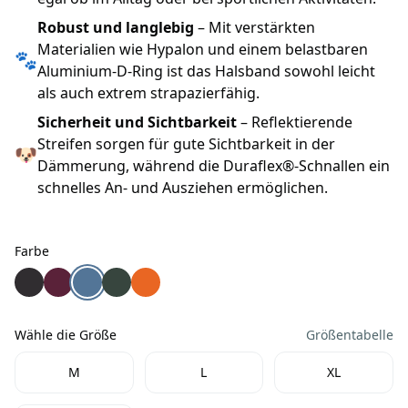
Robust und langlebig
– Mit verstärkten
Materialien wie Hypalon und einem belastbaren
🐾
Aluminium-D-Ring ist das Halsband sowohl leicht
als auch extrem strapazierfähig.
Sicherheit und Sichtbarkeit
– Reflektierende
Streifen sorgen für gute Sichtbarkeit in der
🐶
Dämmerung, während die Duraflex®-Schnallen ein
schnelles An- und Ausziehen ermöglichen.
Farbe
Farbe
Non-Stop Dogwear Hundehalsband Roam Collar schwar
Non-Stop Dogwear Hundehalsband Roam Collar pur
Non-Stop Dogwear Hundehalsband Roam Collar
Non-Stop Dogwear Hundehalsband Roam Co
Non-Stop Dogwear Hundehalsband Roam
Wähle die Größe
Größentabelle
Wähle die Größe
M
L
XL