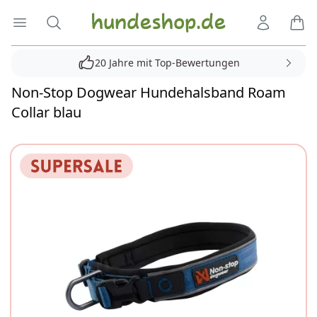
Hundeshop.de
Menü öffnen
Suche
Kundenko
Ware
20 Jahre mit Top-Bewertungen
Non-Stop Dogwear Hundehalsband Roam
Collar blau
Reviews
Bilder