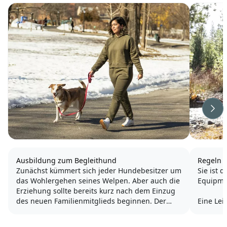
Wei
Ausbildung zum Begleithund
Regeln 
Zunächst kümmert sich jeder Hundebesitzer um
Sie ist 
das Wohlergehen seines Welpen. Aber auch die
Equipme
Erziehung sollte bereits kurz nach dem Einzug
des neuen Familienmitglieds beginnen. Der
Eine Lei
Hund soll kommen wenn du ihn rufst, er soll bei
Seil, an
dir bleiben wenn du es verlangst, er soll sich
festgeha