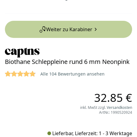
Weiter zu Karabiner
Biothane Schleppleine rund 6 mm Neonpink
4.875 von 5 Sternen
Reviews
Alle 104 Bewertungen ansehen
32.85 €
inkl. MwSt zzgl.
Versandkosten
ArtNr.: 1990520924
Lieferbar, Lieferzeit: 1 - 3 Werktage