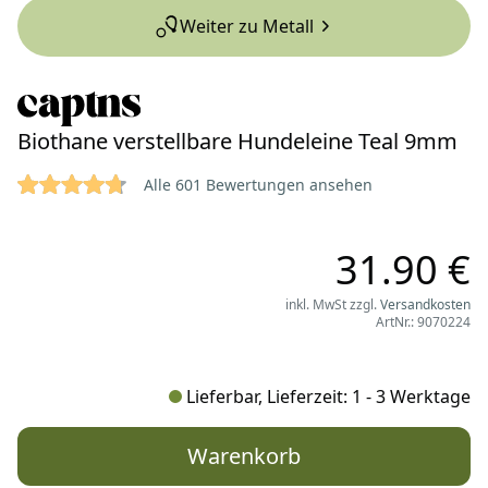
Weiter zu Metall
Biothane verstellbare Hundeleine Teal 9mm
4.7554 von 5 Sternen
Reviews
Alle 601 Bewertungen ansehen
31.90 €
inkl. MwSt zzgl.
Versandkosten
ArtNr.: 9070224
Lieferbar, Lieferzeit: 1 - 3 Werktage
Warenkorb