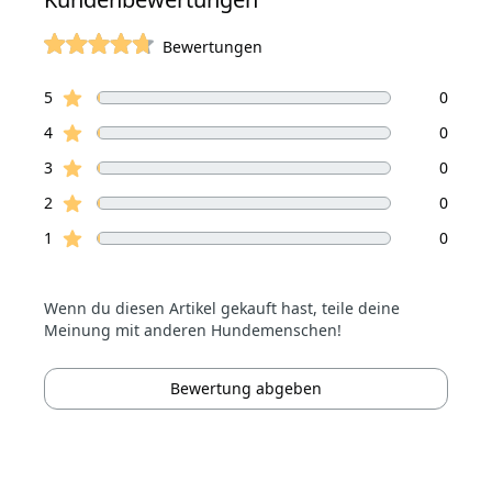
Bewertungen
von 5 Sterne
Sterne Bewertungen
Bewertungen
5
0
Sterne Bewertungen
4
0
Sterne Bewertungen
3
0
Sterne Bewertungen
2
0
Sterne Bewertungen
1
0
Wenn du diesen Artikel gekauft hast, teile deine
Meinung mit anderen Hundemenschen!
Bewertung abgeben