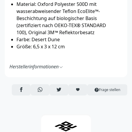
Material: Oxford Polyester 500D mit
wasserabweisender Teflon EcoElite™-
Beschichtung auf biologischer Basis
(zertifiziert nach OEKO-TEX® STANDARD
100), Original 3M™ Reflektorbesatz
Farbe: Desert Dune
Größe: 6,5 x 3 x 12 cm
Herstellerinformationen
DOG Copenhagen ApS
Kildeparken 32 - 8722 Hedensted - Denmark
https://dogcopenhagen.com/en/
AUF FACEBOOK TEILEN
ÜBER WHATSAPP TEILEN
AUF TWITTER TEILEN
ARTIKEL AUF DIE MERKLISTE
Frage stellen
hello@dogcopenhagen.com