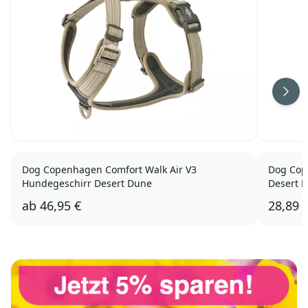
Weit
Dog Copenhagen Comfort Walk Air V3
Dog Cop
Hundegeschirr Desert Dune
Desert 
ab
46,95 €
28,89 