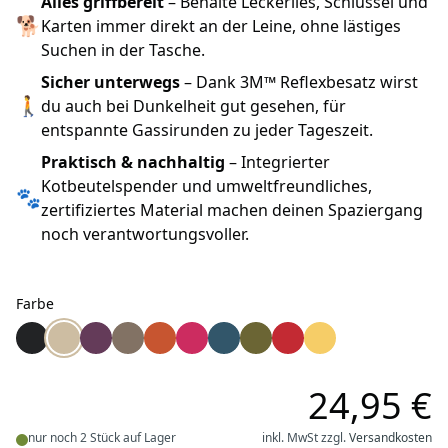
Alles griffbereit
– Behalte Leckerlies, Schlüssel und
🐕
Karten immer direkt an der Leine, ohne lästiges
Suchen in der Tasche.
Sicher unterwegs
– Dank 3M™ Reflexbesatz wirst
🚶
du auch bei Dunkelheit gut gesehen, für
entspannte Gassirunden zu jeder Tageszeit.
Praktisch & nachhaltig
– Integrierter
Kotbeutelspender und umweltfreundliches,
🐾
zertifiziertes Material machen deinen Spaziergang
noch verantwortungsvoller.
Farbe
Farbe
Dog Copenhagen Leinentasche Pouch Organizer V3 sch
Dog Copenhagen Leinentasche Pouch Organizer V3 
Dog Copenhagen Leinentasche Pouch Organizer 
Dog Copenhagen Leinentasche Pouch Organ
Dog Copenhagen Leinentasche Pouch O
Dog Copenhagen Leinentasche Pouc
Dog Copenhagen Leinentasche 
Dog Copenhagen Leinentas
Dog Copenhagen Leinen
Dog Copenhagen L
24,95 €
nur noch 2 Stück auf Lager
inkl. MwSt zzgl.
Versandkosten