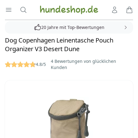
Hundeshop.de
Menü öffnen
Suche
Kundenko
Ware
20 Jahre mit Top-Bewertungen
Dog Copenhagen Leinentasche Pouch
Organizer V3 Desert Dune
Reviews
4 Bewertungen von glücklichen
4.8/5
Kunden
Bilder