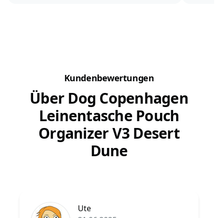
das lernen deutlich besser.
den Fin
Entzück
Aber manchmal stellen wir fest: Selbst für das
Problem
beste Leckerchen lässt sich unser...
Mal...
Kundenbewertungen
Über Dog Copenhagen
Leinentasche Pouch
Organizer V3 Desert
Dune
Ute