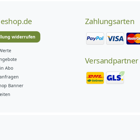
eshop.de
Zahlungsarten
llung widerrufen
Werte
Versandpartner
angebote
in Abo
anfragen
hop Banner
eiten