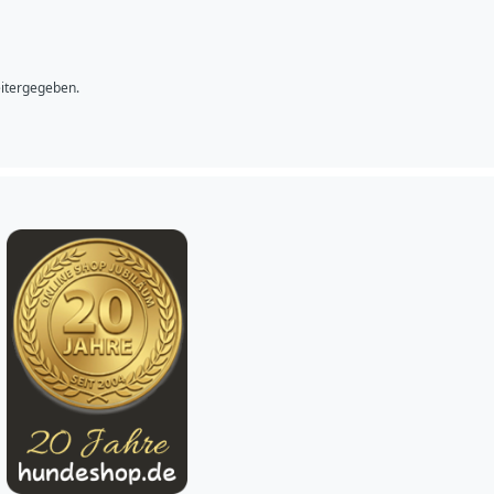
bsenden
eitergegeben.