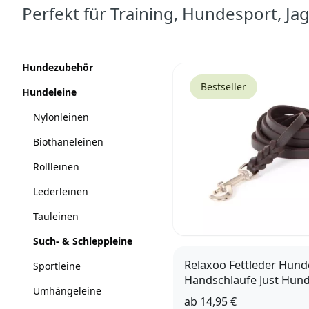
Perfekt für Training, Hundesport, J
Produkte
Kategorien
Hundezubehör
Bestseller
Hundeleine
Nylonleinen
Biothaneleinen
Rollleinen
Lederleinen
Tauleinen
Such- & Schleppleine
Relaxoo Fettleder Hund
Sportleine
Handschlaufe Just Hund
Umhängeleine
ab
14,95 €