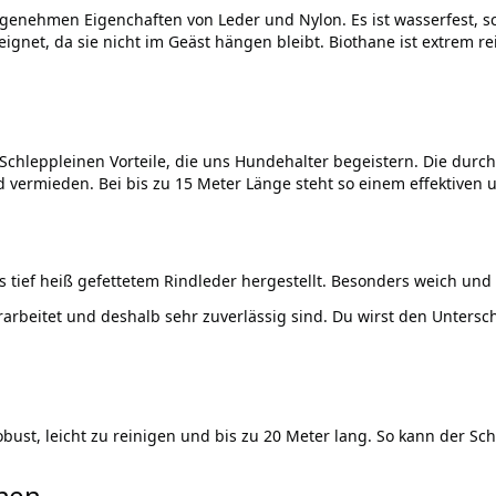
ngenehmen Eigenchaften von Leder und Nylon. Es ist wasserfest,
eignet, da sie nicht im Geäst hängen bleibt. Biothane ist extrem r
hleppleinen Vorteile, die uns Hundehalter begeistern. Die durch
d vermieden. Bei bis zu 15 Meter Länge steht so einem effektiven
 tief heiß gefettetem Rindleder hergestellt. Besonders weich un
rarbeitet und deshalb sehr zuverlässig sind. Du wirst den Untersc
obust, leicht zu reinigen und bis zu 20 Meter lang. So kann der Sc
inen