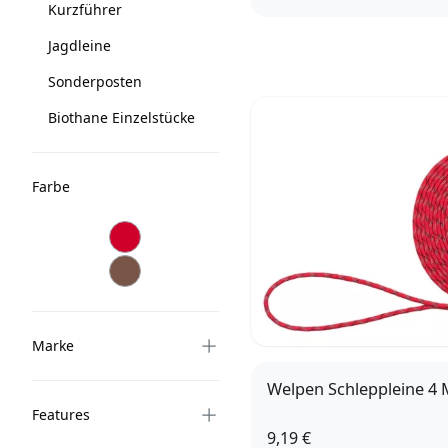
Kurzführer
8mm, 10m
12mm, 1
8mm, 2m
8mm, 3
Jagdleine
12mm, 1m
12mm, 3
Sonderposten
Biothane Einzelstücke
Farbe
rot
braun
Marke
Welpen Schleppleine 4 
Features
9,19 €